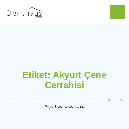
Etiket:
Akyurt Çene
Cerrahisi
Denthaus | Ağız ve Diş Sağlığı Polikliniği | İncek Ankara
>
Blog
>
Akyurt Çene Cerrahisi