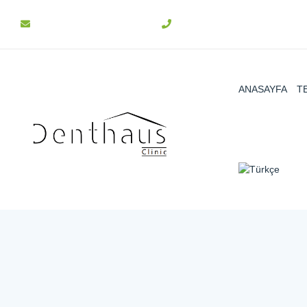
info@denthaus.com.tr
+90 312 511 31 15
ANASAYFA
T