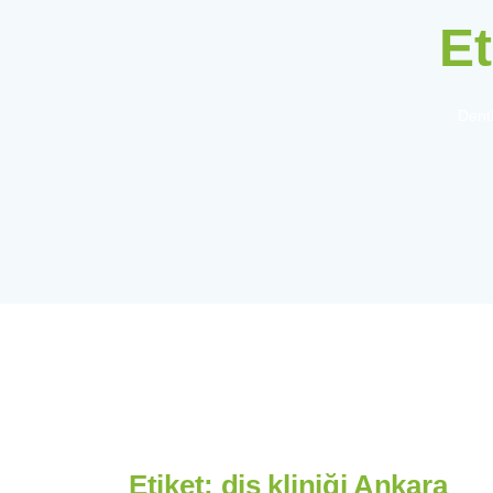
Et
Denth
Etiket:
diş kliniği Ankara