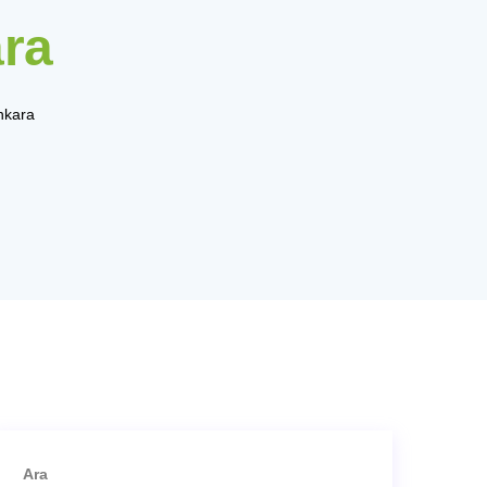
ara
Ankara
Ara