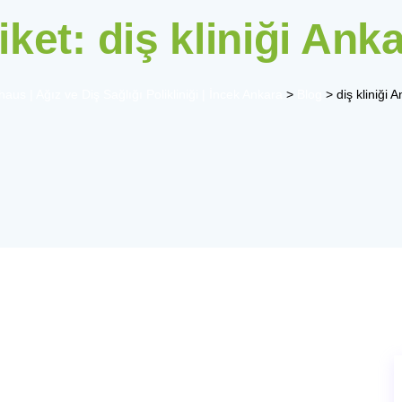
iket:
diş kliniği Ank
aus | Ağız ve Diş Sağlığı Polikliniği | İncek Ankara
>
Blog
>
diş kliniği 