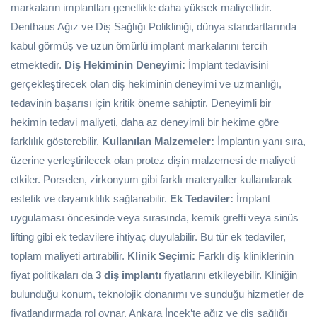
markaların implantları genellikle daha yüksek maliyetlidir.
Denthaus Ağız ve Diş Sağlığı Polikliniği, dünya standartlarında
kabul görmüş ve uzun ömürlü implant markalarını tercih
etmektedir.
Diş Hekiminin Deneyimi:
İmplant tedavisini
gerçekleştirecek olan diş hekiminin deneyimi ve uzmanlığı,
tedavinin başarısı için kritik öneme sahiptir. Deneyimli bir
hekimin tedavi maliyeti, daha az deneyimli bir hekime göre
farklılık gösterebilir.
Kullanılan Malzemeler:
İmplantın yanı sıra,
üzerine yerleştirilecek olan protez dişin malzemesi de maliyeti
etkiler. Porselen, zirkonyum gibi farklı materyaller kullanılarak
estetik ve dayanıklılık sağlanabilir.
Ek Tedaviler:
İmplant
uygulaması öncesinde veya sırasında, kemik grefti veya sinüs
lifting gibi ek tedavilere ihtiyaç duyulabilir. Bu tür ek tedaviler,
toplam maliyeti artırabilir.
Klinik Seçimi:
Farklı diş kliniklerinin
fiyat politikaları da
3 diş implantı
fiyatlarını etkileyebilir. Kliniğin
bulunduğu konum, teknolojik donanımı ve sunduğu hizmetler de
fiyatlandırmada rol oynar. Ankara İncek’te ağız ve diş sağlığı