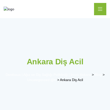
Ankara Diş Acil
Denthaus | Ağız ve Diş Sağlığı Polikliniği | İncek Ankara
>
Blog
>
Uncategorized @tr
>
Ankara Diş Acil