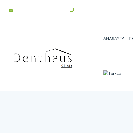
info@denthaus.com.tr
+90 312 511 31 15
ANASAYFA
T