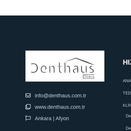
HI
ANA
TED
info@denthaus.com.tr
KLİ
www.denthaus.com.tr
De
Ankara | Afyon
De