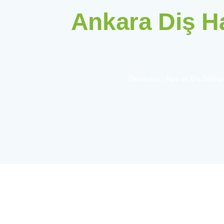
Ankara Diş H
Denthaus | Ağız ve Diş Sağlığı 