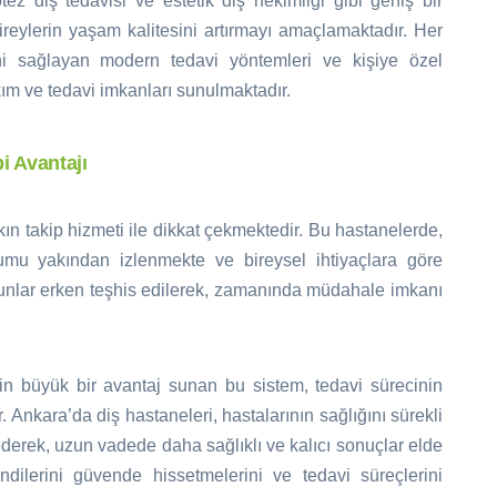
otez diş tedavisi ve estetik diş hekimliği gibi geniş bir
reylerin yaşam kalitesini artırmayı amaçlamaktadır. Her
i sağlayan modern tedavi yöntemleri ve kişiye özel
kım ve tedavi imkanları sunulmaktadır.
i Avantajı
kın takip hizmeti ile dikkat çekmektedir. Bu hastanelerde,
umu yakından izlenmekte ve bireysel ihtiyaçlara göre
orunlar erken teşhis edilerek, zamanında müdahale imkanı
 için büyük bir avantaj sunan bu sistem, tedavi sürecinin
 Ankara’da diş hastaneleri, hastalarının sağlığını sürekli
derek, uzun vadede daha sağlıklı ve kalıcı sonuçlar elde
dilerini güvende hissetmelerini ve tedavi süreçlerini