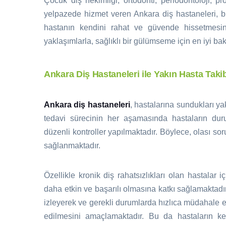
Çocuk diş hekimliği, ortodonti, periodontoloji, pr
yelpazede hizmet veren Ankara diş hastaneleri, bi
hastanın kendini rahat ve güvende hissetmesin
yaklaşımlarla, sağlıklı bir gülümseme için en iyi ba
Ankara Diş Hastaneleri ile Yakın Hasta Takib
Ankara diş hastaneleri
, hastalarına sundukları ya
tedavi sürecinin her aşamasında hastaların dur
düzenli kontroller yapılmaktadır. Böylece, olası s
sağlanmaktadır.
Özellikle kronik diş rahatsızlıkları olan hastalar
daha etkin ve başarılı olmasına katkı sağlamaktadır.
izleyerek ve gerekli durumlarda hızlıca müdahale e
edilmesini amaçlamaktadır. Bu da hastaların ken