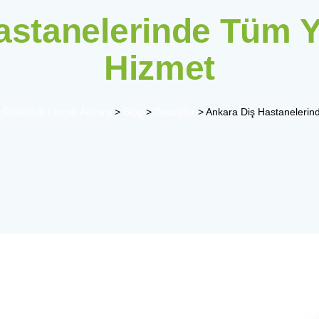
astanelerinde Tüm Y
Hizmet
Polikliniği | İncek Ankara
>
Blog
>
Tedaviler
>
Ankara Diş Hastanelerin