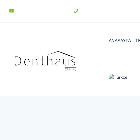
info@denthaus.com.tr
+90 312 511 31 15
ANASAYFA
T