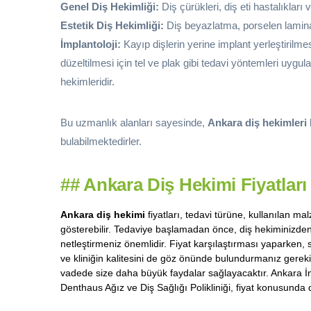
Genel Diş Hekimliği:
Diş çürükleri, diş eti hastalıkları v
Estetik Diş Hekimliği:
Diş beyazlatma, porselen lamina 
İmplantoloji:
Kayıp dişlerin yerine implant yerleştirilmesi
düzeltilmesi için tel ve plak gibi tedavi yöntemleri uygula
hekimleridir.
Bu uzmanlık alanları sayesinde,
Ankara diş hekimleri
bulabilmektedirler.
##
Ankara Diş Hekimi Fiyatları
Ankara diş hekimi
fiyatları, tedavi türüne, kullanılan m
gösterebilir. Tedaviye başlamadan önce, diş hekiminizden 
netleştirmeniz önemlidir. Fiyat karşılaştırması yaparken,
ve kliniğin kalitesini de göz önünde bulundurmanız gerekir.
vadede size daha büyük faydalar sağlayacaktır. Ankara İnce
Denthaus Ağız ve Diş Sağlığı Polikliniği, fiyat konusunda da