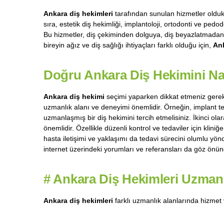
Ankara diş hekimleri
tarafından sunulan hizmetler oldukça
sıra, estetik diş hekimliği, implantoloji, ortodonti ve pedo
Bu hizmetler, diş çekiminden dolguya, diş beyazlatmadan 
bireyin ağız ve diş sağlığı ihtiyaçları farklı olduğu için,
Ank
Doğru Ankara Diş Hekimini Na
Ankara diş hekimi
seçimi yaparken dikkat etmeniz gereke
uzmanlık alanı ve deneyimi önemlidir. Örneğin, implant t
uzmanlaşmış bir diş hekimini tercih etmelisiniz. İkinci olar
önemlidir. Özellikle düzenli kontrol ve tedaviler için klin
hasta iletişimi ve yaklaşımı da tedavi sürecini olumlu yönd
internet üzerindeki yorumları ve referansları da göz önün
#
Ankara Diş Hekimleri Uzmanlı
Ankara diş hekimleri
farklı uzmanlık alanlarında hizmet 