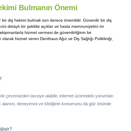
Hekimi Bulmanın Önemi
bir diş hekimi bulmak son derece önemlidir. Güvenilir bir diş
ecini detaylı bir şekilde açıklar ve hasta memnuniyetini ön
 ekipmanlarla hizmet vermesi de güvenilirliğinin bir
iği olarak hizmet veren Denthaus Ağız ve Diş Sağlığı Polikliniği,
?
kle çevrenizden tavsiye alabilir, internet üzerindeki yorumları
ık alanını, deneyimini ve kliniğinin konumunu da göz önünde
eğişir?