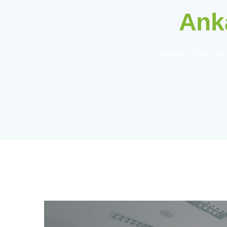
Anka
Denthaus | Ağız ve Diş