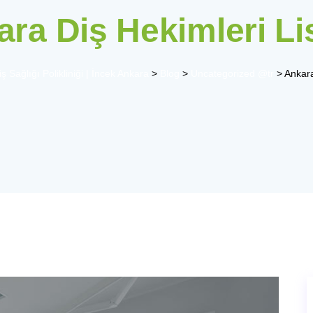
ra Diş Hekimleri Li
 Sağlığı Polikliniği | İncek Ankara
>
Blog
>
Uncategorized @tr
>
Ankara