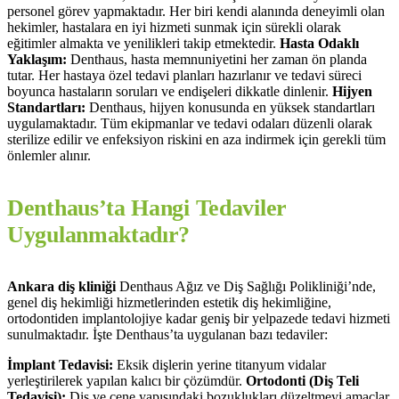
personel görev yapmaktadır. Her biri kendi alanında deneyimli olan
hekimler, hastalara en iyi hizmeti sunmak için sürekli olarak
eğitimler almakta ve yenilikleri takip etmektedir.
Hasta Odaklı
Yaklaşım:
Denthaus, hasta memnuniyetini her zaman ön planda
tutar. Her hastaya özel tedavi planları hazırlanır ve tedavi süreci
boyunca hastaların soruları ve endişeleri dikkatle dinlenir.
Hijyen
Standartları:
Denthaus, hijyen konusunda en yüksek standartları
uygulamaktadır. Tüm ekipmanlar ve tedavi odaları düzenli olarak
sterilize edilir ve enfeksiyon riskini en aza indirmek için gerekli tüm
önlemler alınır.
Denthaus’ta Hangi Tedaviler
Uygulanmaktadır?
Ankara diş kliniği
Denthaus Ağız ve Diş Sağlığı Polikliniği’nde,
genel diş hekimliği hizmetlerinden estetik diş hekimliğine,
ortodontiden implantolojiye kadar geniş bir yelpazede tedavi hizmeti
sunulmaktadır. İşte Denthaus’ta uygulanan bazı tedaviler:
İmplant Tedavisi:
Eksik dişlerin yerine titanyum vidalar
yerleştirilerek yapılan kalıcı bir çözümdür.
Ortodonti (Diş Teli
Tedavisi):
Diş ve çene yapısındaki bozuklukları düzeltmeyi amaçlar.