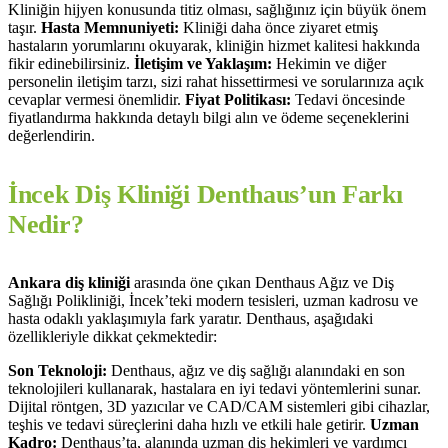
Kliniğin hijyen konusunda titiz olması, sağlığınız için büyük önem
taşır.
Hasta Memnuniyeti:
Kliniği daha önce ziyaret etmiş
hastaların yorumlarını okuyarak, kliniğin hizmet kalitesi hakkında
fikir edinebilirsiniz.
İletişim ve Yaklaşım:
Hekimin ve diğer
personelin iletişim tarzı, sizi rahat hissettirmesi ve sorularınıza açık
cevaplar vermesi önemlidir.
Fiyat Politikası:
Tedavi öncesinde
fiyatlandırma hakkında detaylı bilgi alın ve ödeme seçeneklerini
değerlendirin.
İncek Diş Kliniği Denthaus’un Farkı
Nedir?
Ankara diş kliniği
arasında öne çıkan Denthaus Ağız ve Diş
Sağlığı Polikliniği, İncek’teki modern tesisleri, uzman kadrosu ve
hasta odaklı yaklaşımıyla fark yaratır. Denthaus, aşağıdaki
özellikleriyle dikkat çekmektedir:
Son Teknoloji:
Denthaus, ağız ve diş sağlığı alanındaki en son
teknolojileri kullanarak, hastalara en iyi tedavi yöntemlerini sunar.
Dijital röntgen, 3D yazıcılar ve CAD/CAM sistemleri gibi cihazlar,
teşhis ve tedavi süreçlerini daha hızlı ve etkili hale getirir.
Uzman
Kadro:
Denthaus’ta, alanında uzman diş hekimleri ve yardımcı