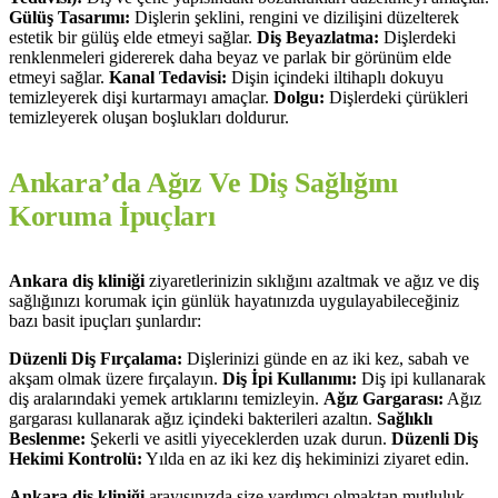
Gülüş Tasarımı:
Dişlerin şeklini, rengini ve dizilişini düzelterek
estetik bir gülüş elde etmeyi sağlar.
Diş Beyazlatma:
Dişlerdeki
renklenmeleri gidererek daha beyaz ve parlak bir görünüm elde
etmeyi sağlar.
Kanal Tedavisi:
Dişin içindeki iltihaplı dokuyu
temizleyerek dişi kurtarmayı amaçlar.
Dolgu:
Dişlerdeki çürükleri
temizleyerek oluşan boşlukları doldurur.
Ankara’da Ağız Ve Diş Sağlığını
Koruma İpuçları
Ankara diş kliniği
ziyaretlerinizin sıklığını azaltmak ve ağız ve diş
sağlığınızı korumak için günlük hayatınızda uygulayabileceğiniz
bazı basit ipuçları şunlardır:
Düzenli Diş Fırçalama:
Dişlerinizi günde en az iki kez, sabah ve
akşam olmak üzere fırçalayın.
Diş İpi Kullanımı:
Diş ipi kullanarak
diş aralarındaki yemek artıklarını temizleyin.
Ağız Gargarası:
Ağız
gargarası kullanarak ağız içindeki bakterileri azaltın.
Sağlıklı
Beslenme:
Şekerli ve asitli yiyeceklerden uzak durun.
Düzenli Diş
Hekimi Kontrolü:
Yılda en az iki kez diş hekiminizi ziyaret edin.
Ankara diş kliniği
arayışınızda size yardımcı olmaktan mutluluk