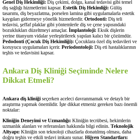
Genel Diş Hekimliği:
Diş çekimi, dolgu, kanal tedavisi gibi temel
diş sağlığı hizmetlerini kapsar.
Estetik Diş Hekimliği:
Gülüş
tasarımı, diş beyazlatma, porselen lamina gibi uygulamalarla estetik
kaygıları gidermeye yönelik hizmetlerdir.
Ortodonti:
Diş teli
tedavisi, şeffaf plaklar gibi yöntemlerle diş ve çene yapısındaki
bozuklukları düzeltmeyi amaçlar.
İmplantoloji:
Eksik dişlerin
yerine titanyum vidalar yerleştirilerek yapılan kalıcı bir çözümdür.
Pedodonti (Çocuk Diş Hekimliği):
Çocuklara özel diş tedavileri ve
koruyucu uygulamaları içerir.
Periodontoloji:
Diş eti hastalıklarının
teşhis ve tedavisini kapsar.
Ankara Diş Kliniği Seçiminde Nelere
Dikkat Etmeli?
Ankara diş kliniği
seçerken aceleci davranmamak ve detaylı bir
araştırma yapmak önemlidir. İşte dikkat etmeniz gereken bazı önemli
noktalar:
Kliniğin Deneyimi ve Uzmanlığı:
Kliniğin tecrübesi, hekimlerin
uzmanlık alanları ve referansları hakkında bilgi edinin.
Teknolojik
Altyapı:
Kliniğin son teknoloji cihazlarla donatılmış olması, daha
doğru teşhis ve etkili tedavi imkanı sunar.
Hijyen Standartları: