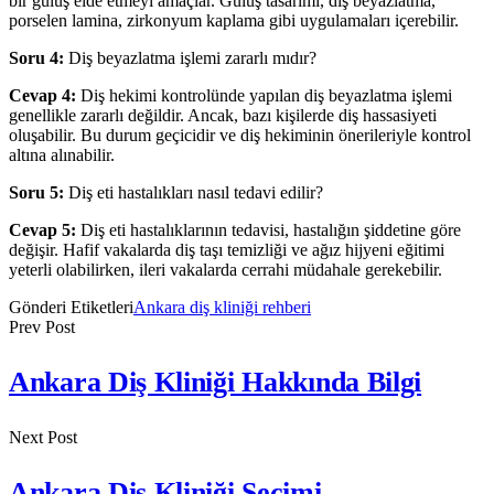
bir gülüş elde etmeyi amaçlar. Gülüş tasarımı, diş beyazlatma,
porselen lamina, zirkonyum kaplama gibi uygulamaları içerebilir.
Soru 4:
Diş beyazlatma işlemi zararlı mıdır?
Cevap 4:
Diş hekimi kontrolünde yapılan diş beyazlatma işlemi
genellikle zararlı değildir. Ancak, bazı kişilerde diş hassasiyeti
oluşabilir. Bu durum geçicidir ve diş hekiminin önerileriyle kontrol
altına alınabilir.
Soru 5:
Diş eti hastalıkları nasıl tedavi edilir?
Cevap 5:
Diş eti hastalıklarının tedavisi, hastalığın şiddetine göre
değişir. Hafif vakalarda diş taşı temizliği ve ağız hijyeni eğitimi
yeterli olabilirken, ileri vakalarda cerrahi müdahale gerekebilir.
Gönderi Etiketleri
Ankara diş kliniği rehberi
Prev Post
Ankara Diş Kliniği Hakkında Bilgi
Next Post
Ankara Diş Kliniği Seçimi