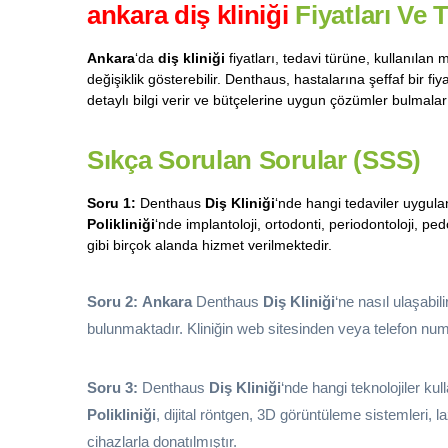
ankara diş kliniği
Fiyatları Ve 
Ankara
‘da
diş kliniği
fiyatları, tedavi türüne, kullanılan
değişiklik gösterebilir. Denthaus, hastalarına şeffaf bir f
detaylı bilgi verir ve bütçelerine uygun çözümler bulmalar
Sıkça Sorulan Sorular (SSS)
Soru 1:
Denthaus
Diş Kliniği
‘nde hangi tedaviler uygul
Polikliniği
‘nde implantoloji, ortodonti, periodontoloji, pe
gibi birçok alanda hizmet verilmektedir.
Soru 2:
Ankara
Denthaus
Diş Kliniği
‘ne nasıl ulaşabil
bulunmaktadır. Kliniğin web sitesinden veya telefon numa
Soru 3:
Denthaus
Diş Kliniği
‘nde hangi teknolojiler ku
Polikliniği
, dijital röntgen, 3D görüntüleme sistemleri, 
cihazlarla donatılmıştır.