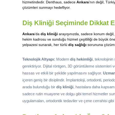
hizmetindedir. Denthaus, sadece
Ankara
‘nın değil, Türk
çözümleri sunmayı hedefliyor.
Diş Kliniği Seçiminde Dikkat 
Ankara
‘da
diş kliniği
arayışınızda, sadece konum değil, 
hekim kadrosu ve sunduğu hizmet çeşitliliği de büyük önem
yelpazesi sunarak, her türlü
diş sağlığı
sorununa çözüm b
Teknolojik Altyapı:
Modern
diş hekimliği
, teknolojin
gerektiriyor. Dijital röntgen, 3D görüntüleme sistemleri v
hassas ve etkili bir şekilde yapılmasını sağlıyor.
Uzman
içeren geniş bir disiplindir. İmplantoloji, ortodonti, per
arada bulunduğu bir
diş kliniği
, hastalara daha kapsamlı
sadece rutin muayene ve dolgu gibi temel hizmetler s
uygulamaları, ortodontik tedaviler ve çene cerrahisi gibi