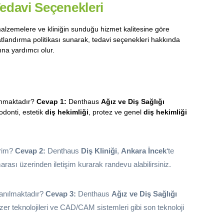
Tedavi Seçenekleri
 malzemelere ve kliniğin sunduğu hizmet kalitesine göre
iyatlandırma politikası sunarak, tedavi seçenekleri hakkında
ına yardımcı olur.
anmaktadır?
Cevap 1:
Denthaus
Ağız ve Diş Sağlığı
dodonti, estetik
diş hekimliği
, protez ve genel
diş hekimliği
irim?
Cevap 2:
Denthaus
Diş Kliniği
,
Ankara İncek
‘te
rası üzerinden iletişim kurarak randevu alabilirsiniz.
llanılmaktadır?
Cevap 3:
Denthaus
Ağız ve Diş Sağlığı
lazer teknolojileri ve CAD/CAM sistemleri gibi son teknoloji