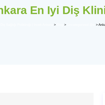
kara En Iyi Diş Klin
Diş Sağlığı Polikliniği | İncek Ankara
>
Blog
>
Uncategorized @tr
>
Anka