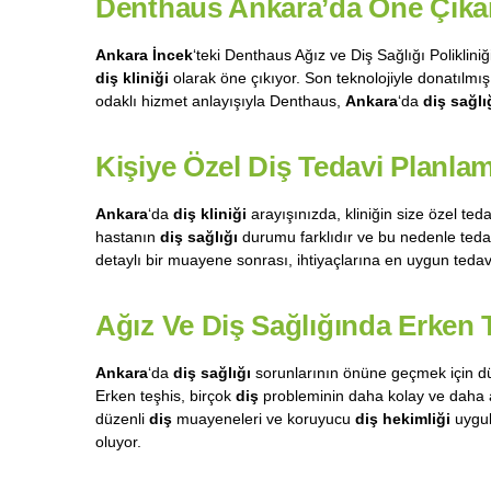
Denthaus Ankara’da Öne Çıkan
Ankara İncek
‘teki Denthaus Ağız ve Diş Sağlığı Polikliniğ
diş kliniği
olarak öne çıkıyor. Son teknolojiyle donatılm
odaklı hizmet anlayışıyla Denthaus,
Ankara
‘da
diş sağlı
Kişiye Özel Diş Tedavi Planla
Ankara
‘da
diş kliniği
arayışınızda, kliniğin size özel te
hastanın
diş sağlığı
durumu farklıdır ve bu nedenle tedav
detaylı bir muayene sonrası, ihtiyaçlarına en uygun tedavi
Ağız Ve Diş Sağlığında Erken
Ankara
‘da
diş sağlığı
sorunlarının önüne geçmek için dü
Erken teşhis, birçok
diş
probleminin daha kolay ve daha az
düzenli
diş
muayeneleri ve koruyucu
diş hekimliği
uygul
oluyor.