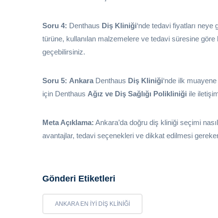
Soru 4:
Denthaus
Diş Kliniği
‘nde tedavi fiyatları neye 
türüne, kullanılan malzemelere ve tedavi süresine göre belir
geçebilirsiniz.
Soru 5:
Ankara
Denthaus
Diş Kliniği
‘nde ilk muayene 
için Denthaus
Ağız ve Diş Sağlığı Polikliniği
ile iletiş
Meta Açıklama:
Ankara’da doğru diş kliniği seçimi nasıl
avantajlar, tedavi seçenekleri ve dikkat edilmesi gereken
Gönderi Etiketleri
ANKARA EN IYI DIŞ KLINIĞI