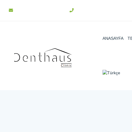
info@denthaus.com.tr
+90 312 511 31 15
ANASAYFA
T