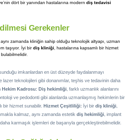
iye’nin dört bir yanından hastalarına modern
diş tedavisi
Edilmesi Gerekenler
aynı zamanda kliniğin sahip olduğu teknolojik altyapı, uzman
 taşıyor. İyi bir
diş kliniği
, hastalarına kapsamlı bir hizmet
ulabilmelidir.
in sunduğu imkanlardan en üst düzeyde faydalanmayı
e lazer teknolojileri gibi donanımlar, teşhis ve tedavinin daha
 Hekim Kadrosu:
Diş hekimliği
, farklı uzmanlık alanlarını
iodontoloji ve pedodonti gibi alanlarda uzmanlaşmış hekimlerin bir
 bir hizmet sunabilir.
Hizmet Çeşitliliği:
İyi bir
diş kliniği
,
unmakla kalmaz, aynı zamanda estetik
diş hekimliği
, implant
 daha karmaşık işlemleri de başarıyla gerçekleştirebilmelidir.