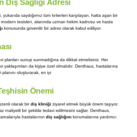
 Diş Sağlığı Adresi
i, yukarıda saydığımız tüm kriterleri karşılayan, hatta aşan bir
ış modern tesisleri, alanında uzman hekim kadrosu ve hasta
ğı
konusunda güvenilir bir adres olarak kabul ediliyor.
ması
davi planları sunup sunmadığına da dikkat etmelisiniz. Her
i yaklaşımları da kişiye özel olmalıdır. Denthaus, hastalarına
 planını oluşturarak, en iyi
 Teşhisin Önemi
zenli olarak bir
diş kliniği
ziyaret etmek büyük önem taşıyor.
 maliyetli bir şekilde tedavi edilmesini sağlar. Denthaus,
amalarıyla hastalarının
diş sağlığını
korumalarına yardımcı