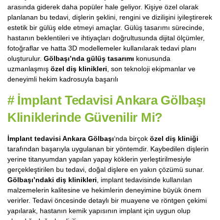
arasında giderek daha popüler hale geliyor. Kişiye özel olarak
planlanan bu tedavi, dişlerin şeklini, rengini ve dizilişini iyileştirerek
estetik bir gülüş elde etmeyi amaçlar. Gülüş tasarımı sürecinde,
hastanın beklentileri ve ihtiyaçları doğrultusunda dijital ölçümler,
fotoğraflar ve hatta 3D modellemeler kullanılarak tedavi planı
oluşturulur.
Gölbaşı’nda gülüş tasarımı
konusunda
uzmanlaşmış
özel diş klinikleri
, son teknoloji ekipmanlar ve
deneyimli hekim kadrosuyla başarılı
#
İmplant Tedavisi Ankara Gölbaşı
Kliniklerinde Güvenilir Mi?
İmplant tedavisi Ankara Gölbaşı
‘nda birçok
özel diş kliniği
tarafından başarıyla uygulanan bir yöntemdir. Kaybedilen dişlerin
yerine titanyumdan yapılan yapay köklerin yerleştirilmesiyle
gerçekleştirilen bu tedavi, doğal dişlere en yakın çözümü sunar.
Gölbaşı’ndaki diş klinikleri
, implant tedavisinde kullanılan
malzemelerin kalitesine ve hekimlerin deneyimine büyük önem
verirler. Tedavi öncesinde detaylı bir muayene ve röntgen çekimi
yapılarak, hastanın kemik yapısının implant için uygun olup