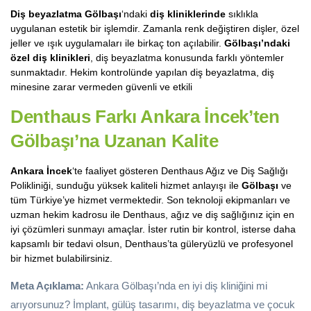
Diş beyazlatma Gölbaşı
‘ndaki
diş kliniklerinde
sıklıkla
uygulanan estetik bir işlemdir. Zamanla renk değiştiren dişler, özel
jeller ve ışık uygulamaları ile birkaç ton açılabilir.
Gölbaşı’ndaki
özel diş klinikleri
, diş beyazlatma konusunda farklı yöntemler
sunmaktadır. Hekim kontrolünde yapılan diş beyazlatma, diş
minesine zarar vermeden güvenli ve etkili
Denthaus Farkı Ankara İncek’ten
Gölbaşı’na Uzanan Kalite
Ankara İncek
‘te faaliyet gösteren Denthaus Ağız ve Diş Sağlığı
Polikliniği, sunduğu yüksek kaliteli hizmet anlayışı ile
Gölbaşı
ve
tüm Türkiye’ye hizmet vermektedir. Son teknoloji ekipmanları ve
uzman hekim kadrosu ile Denthaus, ağız ve diş sağlığınız için en
iyi çözümleri sunmayı amaçlar. İster rutin bir kontrol, isterse daha
kapsamlı bir tedavi olsun, Denthaus’ta güleryüzlü ve profesyonel
bir hizmet bulabilirsiniz.
Meta Açıklama:
Ankara Gölbaşı’nda en iyi diş kliniğini mi
arıyorsunuz? İmplant, gülüş tasarımı, diş beyazlatma ve çocuk