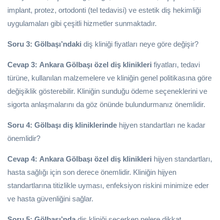
implant, protez, ortodonti (tel tedavisi) ve estetik diş hekimliği
uygulamaları gibi çeşitli hizmetler sunmaktadır.
Soru 3:
Gölbaşı’ndaki
diş kliniği fiyatları neye göre değişir?
Cevap 3:
Ankara Gölbaşı özel diş klinikleri
fiyatları, tedavi
türüne, kullanılan malzemelere ve kliniğin genel politikasına göre
değişiklik gösterebilir. Kliniğin sunduğu ödeme seçeneklerini ve
sigorta anlaşmalarını da göz önünde bulundurmanız önemlidir.
Soru 4:
Gölbaşı diş kliniklerinde
hijyen standartları ne kadar
önemlidir?
Cevap 4:
Ankara Gölbaşı özel diş klinikleri
hijyen standartları,
hasta sağlığı için son derece önemlidir. Kliniğin hijyen
standartlarına titizlikle uyması, enfeksiyon riskini minimize eder
ve hasta güvenliğini sağlar.
Soru 5:
Gölbaşı’nda
diş kliniği seçerken nelere dikkat