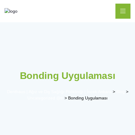
Bonding Uygulaması
Denthaus | Ağız ve Diş Sağlığı Polikliniği | İncek Ankara
>
Blog
>
Uncategorized @tr
>
Bonding Uygulaması