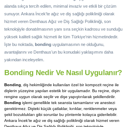
alanda sıkça tercih edilen, minimal invaziv ve etkili bir çözüm
sunuyor. Ankara İncek’te ağız ve diş sağlığı polikliniği olarak
hizmet veren Denthaus Ağız ve Diş Sağlığı Polikliniği, son
teknolojiyle donatılmasının yanı sıra seçkin kadrosu ve sunduğu
yüksek kaliteli sağlık hizmeti ile tüm Türkiye’nin hizmetindedir.
İşte bu noktada,
bonding
uygulamasının ne olduğunu,
avantajlarını ve Denthaus’un bu konudaki yaklaşımını daha
yakından inceleyelim.
Bonding Nedir Ve Nasıl Uygulanır?
Bonding
, diş hekimliğinde kullanılan özel bir kompozit reçine ile
dişlerin yüzeyine yapılan estetik bir uygulamadır. Bu reçine, dişin
rengine uygun olarak seçilir ve dişe yapıştırılarak şekillendirilir.
Bonding
işlemi genellikle tek seansta tamamlanır ve anestezi
gerektirmez. Dişteki küçük çatlaklar, kırıklar, renklenmeler veya
şekil bozuklukları gibi sorunlar bu yöntemle kolayca giderilebilir.
Ankara İncek’te ağız ve diş sağlığı polikliniği olarak hizmet veren
Denthaus Ağız ve Diş Sağlığı Polikliniği, son teknolojiyle