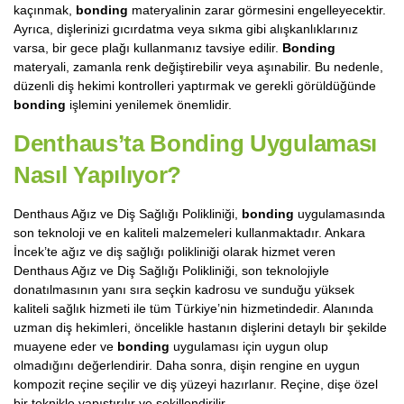
kaçınmak,
bonding
materyalinin zarar görmesini engelleyecektir.
Ayrıca, dişlerinizi gıcırdatma veya sıkma gibi alışkanlıklarınız
varsa, bir gece plağı kullanmanız tavsiye edilir.
Bonding
materyali, zamanla renk değiştirebilir veya aşınabilir. Bu nedenle,
düzenli diş hekimi kontrolleri yaptırmak ve gerekli görüldüğünde
bonding
işlemini yenilemek önemlidir.
Denthaus’ta Bonding Uygulaması
Nasıl Yapılıyor?
Denthaus Ağız ve Diş Sağlığı Polikliniği,
bonding
uygulamasında
son teknoloji ve en kaliteli malzemeleri kullanmaktadır. Ankara
İncek’te ağız ve diş sağlığı polikliniği olarak hizmet veren
Denthaus Ağız ve Diş Sağlığı Polikliniği, son teknolojiyle
donatılmasının yanı sıra seçkin kadrosu ve sunduğu yüksek
kaliteli sağlık hizmeti ile tüm Türkiye’nin hizmetindedir. Alanında
uzman diş hekimleri, öncelikle hastanın dişlerini detaylı bir şekilde
muayene eder ve
bonding
uygulaması için uygun olup
olmadığını değerlendirir. Daha sonra, dişin rengine en uygun
kompozit reçine seçilir ve diş yüzeyi hazırlanır. Reçine, dişe özel
bir teknikle yapıştırılır ve şekillendirilir.