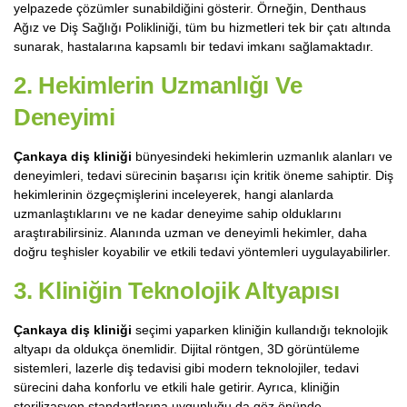
yelpazede çözümler sunabildiğini gösterir. Örneğin, Denthaus
Ağız ve Diş Sağlığı Polikliniği, tüm bu hizmetleri tek bir çatı altında
sunarak, hastalarına kapsamlı bir tedavi imkanı sağlamaktadır.
2. Hekimlerin Uzmanlığı Ve
Deneyimi
Çankaya diş kliniği
bünyesindeki hekimlerin uzmanlık alanları ve
deneyimleri, tedavi sürecinin başarısı için kritik öneme sahiptir. Diş
hekimlerinin özgeçmişlerini inceleyerek, hangi alanlarda
uzmanlaştıklarını ve ne kadar deneyime sahip olduklarını
araştırabilirsiniz. Alanında uzman ve deneyimli hekimler, daha
doğru teşhisler koyabilir ve etkili tedavi yöntemleri uygulayabilirler.
3. Kliniğin Teknolojik Altyapısı
Çankaya diş kliniği
seçimi yaparken kliniğin kullandığı teknolojik
altyapı da oldukça önemlidir. Dijital röntgen, 3D görüntüleme
sistemleri, lazerle diş tedavisi gibi modern teknolojiler, tedavi
sürecini daha konforlu ve etkili hale getirir. Ayrıca, kliniğin
sterilizasyon standartlarına uygunluğu da göz önünde