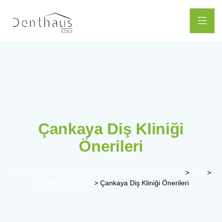
Çankaya Diş Kliniği
Önerileri
Denthaus | Ağız ve Diş Sağlığı Polikliniği | İncek Ankara
>
Blog
>
Uncategorized @tr
>
Çankaya Diş Kliniği Önerileri