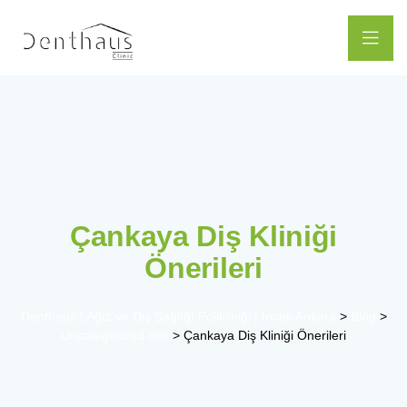
Çankaya Diş Kliniği
Önerileri
Denthaus | Ağız ve Diş Sağlığı Polikliniği | İncek Ankara
>
Blog
>
Uncategorized @tr
>
Çankaya Diş Kliniği Önerileri