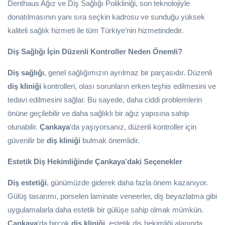
Denthaus Ağız ve Diş Sağlığı Polikliniği, son teknolojiyle
donatılmasının yanı sıra seçkin kadrosu ve sunduğu yüksek
kaliteli sağlık hizmeti ile tüm Türkiye’nin hizmetindedir.
Diş Sağlığı İçin Düzenli Kontroller Neden Önemli?
Diş sağlığı
, genel sağlığımızın ayrılmaz bir parçasıdır. Düzenli
diş kliniği
kontrolleri, olası sorunların erken teşhis edilmesini ve
tedavi edilmesini sağlar. Bu sayede, daha ciddi problemlerin
önüne geçilebilir ve daha sağlıklı bir ağız yapısına sahip
olunabilir.
Çankaya
‘da yaşıyorsanız, düzenli kontroller için
güvenilir bir
diş kliniği
bulmak önemlidir.
Estetik Diş Hekimliğinde Çankaya’daki Seçenekler
Diş estetiği
, günümüzde giderek daha fazla önem kazanıyor.
Gülüş tasarımı, porselen laminate veneerler, diş beyazlatma gibi
uygulamalarla daha estetik bir gülüşe sahip olmak mümkün.
Çankaya
‘da birçok
diş kliniği
, estetik diş hekimliği alanında