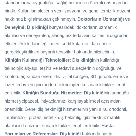
standartlarına uygunluğu, sağlığınız için en önemli unsurlardan
biridir. Kullanılan aletlerin sterilizasyonu ve genel temizlik düzeni
hakkında bilgi almaktan çekinmeyin.
Doktorların Uzmanlığı ve
Deneyimi:
Diş kliniği
bünyesindeki doktorların uzmanlık
alanları ve deneyimleri, alacağınız tedavinin kalitesini doğrudan
etkiler. Doktorların eğitimleri, sertifikaları ve daha önce
gerçekleştirdikleri başarılı tedaviler hakkında bilgi edinin.
Kliniğin Kullandığı Teknolojiler:
Diş kliniği
nin kullandığı
teknolojik altyapı, teşhis ve tedavi süreçlerinin doğruluğu ve
konforu açısından önemlidir. Dijital röntgen, 3D görüntüleme ve
lazer tedavileri gibi modern teknolojileri kullanan klinikler tercih
edilebilir.
Kliniğin Sunduğu Hizmetler:
Diş kliniği
nin sunduğu
hizmet yelpazesi, ihtiyaçlarınızı karşılayabilmesi açısından
önemlidir. Genel diş hekimliği hizmetlerinin yanı sıra, ortodonti,
implantoloji, protez, estetik diş hekimliği gibi farklı uzmanlık
alanlarında hizmet sunan klinikler tercih edilebilir.
Hasta
Yorumları ve Referanslar:
Diş kliniği
hakkında hasta