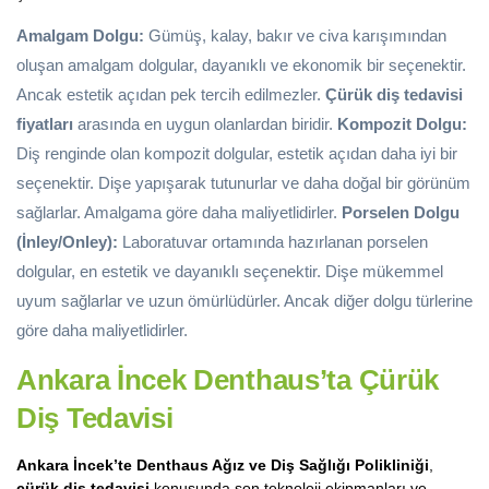
Amalgam Dolgu:
Gümüş, kalay, bakır ve civa karışımından
oluşan amalgam dolgular, dayanıklı ve ekonomik bir seçenektir.
Ancak estetik açıdan pek tercih edilmezler.
Çürük diş tedavisi
fiyatları
arasında en uygun olanlardan biridir.
Kompozit Dolgu:
Diş renginde olan kompozit dolgular, estetik açıdan daha iyi bir
seçenektir. Dişe yapışarak tutunurlar ve daha doğal bir görünüm
sağlarlar. Amalgama göre daha maliyetlidirler.
Porselen Dolgu
(İnley/Onley):
Laboratuvar ortamında hazırlanan porselen
dolgular, en estetik ve dayanıklı seçenektir. Dişe mükemmel
uyum sağlarlar ve uzun ömürlüdürler. Ancak diğer dolgu türlerine
göre daha maliyetlidirler.
Ankara İncek Denthaus’ta Çürük
Diş Tedavisi
Ankara İncek’te Denthaus Ağız ve Diş Sağlığı Polikliniği
,
çürük diş tedavisi
konusunda son teknoloji ekipmanları ve