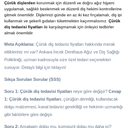
Çürük dişlerden
korunmak için düzenli ve doğru ağız hijyeni
uygulamak, sağlıklı beslenmek ve düzenli diş hekimi kontrollerine
gitmek önemlidir. Dişlerinizi günde en az iki kez fırçalamalı, diş ipi
kullanmalı ve şekerli gıdaları tüketmekten kaçınmalısınız.
Çürük
diş tedavisi fiyatları
ile karşılaşmamak için önleyici tedbirler
almak önemlidir.
Meta Açıklama:
Çürük diş tedavisi fiyatları hakkında merak
ettikleriniz mi var? Ankara İncek Denthaus Ağız ve Diş Sağlığı
Polikliniği, uzman kadrosuyla size özel tedavi seçenekleri
sunuyor. Detaylı bilgi için tıklayın!
Sıkça Sorulan Sorular (SSS)
Soru 1:
Çürük diş tedavisi fiyatları
neye göre değişir?
Cevap
1:
Çürük diş tedavisi fiyatları
, çürüğün derinliği, kullanılacak
dolgu malzemesi, kanal tedavisi gerekliliği ve hekimin uzmanlığı
gibi faktörlere göre değişir.
Soru 2:
Amalgam dolgu mu, kompozit dolgu mu daha iyi?