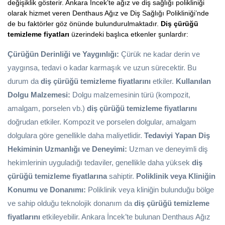
değişiklik gösterir. Ankara İncek’te ağız ve diş sağlığı polikliniği
olarak hizmet veren Denthaus Ağız ve Diş Sağlığı Polikliniği’nde
de bu faktörler göz önünde bulundurulmaktadır.
Diş çürüğü
temizleme fiyatları
üzerindeki başlıca etkenler şunlardır:
Çürüğün Derinliği ve Yaygınlığı:
Çürük ne kadar derin ve
yaygınsa, tedavi o kadar karmaşık ve uzun sürecektir. Bu
durum da
diş çürüğü temizleme fiyatlarını
etkiler.
Kullanılan
Dolgu Malzemesi:
Dolgu malzemesinin türü (kompozit,
amalgam, porselen vb.)
diş çürüğü temizleme fiyatlarını
doğrudan etkiler. Kompozit ve porselen dolgular, amalgam
dolgulara göre genellikle daha maliyetlidir.
Tedaviyi Yapan Diş
Hekiminin Uzmanlığı ve Deneyimi:
Uzman ve deneyimli diş
hekimlerinin uyguladığı tedaviler, genellikle daha yüksek
diş
çürüğü temizleme fiyatlarına
sahiptir.
Poliklinik veya Kliniğin
Konumu ve Donanımı:
Poliklinik veya kliniğin bulunduğu bölge
ve sahip olduğu teknolojik donanım da
diş çürüğü temizleme
fiyatlarını
etkileyebilir. Ankara İncek’te bulunan Denthaus Ağız