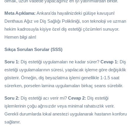
olmak, uzun vadede yapacağınız en iyi yatırımlardan biridir.
Meta Açıklama:
Ankara’da hayalinizdeki gülüşe kavuşun!
Denthaus Ağız ve Diş Sağlığı Polikliniği, son teknoloji ve uzman
hekim kadrosuyla kişiye özel diş estetiği çözümleri sunuyor.
Hemen bilgi alın!
Sıkça Sorulan Sorular (SSS)
Soru 1:
Diş estetiği uygulamaları ne kadar sürer?
Cevap 1:
Diş
estetiği uygulamalarının süresi, yapılacak işleme göre değişiklik
gösterir. Örneğin, diş beyazlatma işlemi genellikle 1-1.5 saat
sürerken, porselen lamina uygulamaları birkaç seans sürebilir.
Soru 2:
Diş estetiği acı verir mi?
Cevap 2:
Diş estetiği
işlemlerinin çoğu ağrısızdır veya minimal rahatsızlık verir.
Gerekli durumlarda lokal anestezi uygulanarak hastanın konforu
sağlanır.