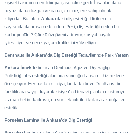
kişisel bakımın önemli bir parçası haline geldi. İnsanlar, daha
beyaz, daha düzgün ve daha çekici dişlere sahip olmak
istiyorlar. Bu talep,
Ankara
‘daki
diş estetiği
kliniklerinin
sayısında da artışa neden oldu. Peki,
diş estetiği
neden bu
kadar popüler? Çünkü özgüveni artırıyor, sosyal hayatı
iyileştiriyor ve genel yaşam kalitesini yükseltiyor.
Denthaus İle Ankara’da Diş Estetiği
Tedavilerinde Fark Yaratın
Ankara İncek’te
bulunan Denthaus Ağız ve Diş Sağlığı
Polikliniği,
diş estetiği
alanında sunduğu kapsamlı hizmetlerle
öne çıkıyor. Her hastanın ihtiyaçları farklıdır ve Denthaus, bu
farklılıklara saygı duyarak kişiye özel tedavi planları oluşturuyor.
Uzman hekim kadrosu, en son teknolojileri kullanarak doğal ve
estetik
Porselen Lamina İle Ankara’da Diş Estetiği
Porselen lamina
, dişlerin ön yüzeyine yapıştırılan ince porselen