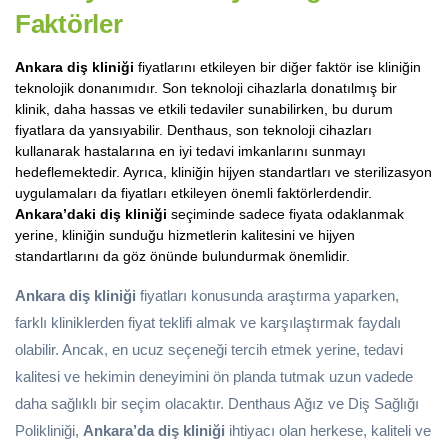
Faktörler
Ankara diş kliniği
fiyatlarını etkileyen bir diğer faktör ise kliniğin
teknolojik donanımıdır. Son teknoloji cihazlarla donatılmış bir
klinik, daha hassas ve etkili tedaviler sunabilirken, bu durum
fiyatlara da yansıyabilir. Denthaus, son teknoloji cihazları
kullanarak hastalarına en iyi tedavi imkanlarını sunmayı
hedeflemektedir. Ayrıca, kliniğin hijyen standartları ve sterilizasyon
uygulamaları da fiyatları etkileyen önemli faktörlerdendir.
Ankara’daki diş kliniği
seçiminde sadece fiyata odaklanmak
yerine, kliniğin sunduğu hizmetlerin kalitesini ve hijyen
standartlarını da göz önünde bulundurmak önemlidir.
Ankara diş kliniği
fiyatları konusunda araştırma yaparken,
farklı kliniklerden fiyat teklifi almak ve karşılaştırmak faydalı
olabilir. Ancak, en ucuz seçeneği tercih etmek yerine, tedavi
kalitesi ve hekimin deneyimini ön planda tutmak uzun vadede
daha sağlıklı bir seçim olacaktır. Denthaus Ağız ve Diş Sağlığı
Polikliniği,
Ankara’da diş kliniği
ihtiyacı olan herkese, kaliteli ve