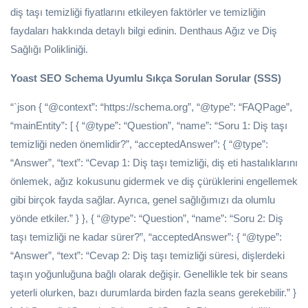
diş taşı temizliği fiyatlarını etkileyen faktörler ve temizliğin
faydaları hakkında detaylı bilgi edinin. Denthaus Ağız ve Diş
Sağlığı Polikliniği.
Yoast SEO Schema Uyumlu Sıkça Sorulan Sorular (SSS)
“`json { “@context”: “https://schema.org”, “@type”: “FAQPage”,
“mainEntity”: [ { “@type”: “Question”, “name”: “Soru 1: Diş taşı
temizliği neden önemlidir?”, “acceptedAnswer”: { “@type”:
“Answer”, “text”: “Cevap 1: Diş taşı temizliği, diş eti hastalıklarını
önlemek, ağız kokusunu gidermek ve diş çürüklerini engellemek
gibi birçok fayda sağlar. Ayrıca, genel sağlığımızı da olumlu
yönde etkiler.” } }, { “@type”: “Question”, “name”: “Soru 2: Diş
taşı temizliği ne kadar sürer?”, “acceptedAnswer”: { “@type”:
“Answer”, “text”: “Cevap 2: Diş taşı temizliği süresi, dişlerdeki
taşın yoğunluğuna bağlı olarak değişir. Genellikle tek bir seans
yeterli olurken, bazı durumlarda birden fazla seans gerekebilir.” }