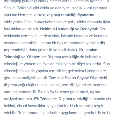
diş sağlığı polikliniği olarak hizmet veren Denthaus Ağız ve Diş
Sağlığı Polikliniği gibi köklü ve deneyimli sağlık kuruluşlarında
sunulan hizmetin kalitesi,
diş taşı temizliği fiyatlarını
etkileyebilir. Özel muayenehaneler ve poliklinikler arasında fiyat
farklılıkları görülebilir.
Hekimin Uzmanlığı ve Deneyimi:
Diş
hekiminin uzmanlığı ve deneyimi, işlemin başarısı ve konforu
açısından önemlidir. Uzman bir hekim tarafından yapılan
diş
taşı temizliği
, daha güvenilir ve etkili olabilir.
Kullanılan
Teknoloji ve Yöntemler:
Diş taşı temizliğinde
kullanılan
teknoloji ve yöntemler, fiyatları etkileyen bir diğer faktördür. Son
teknoloji cihazlarla yapılan temizlikler, geleneksel yöntemlere
göre daha maliyetli olabilir.
Temizlik Seans Sayısı:
Dişlerdeki
diş taşı
yoğunluğuna bağlı olarak, temizlik işlemi tek seansta
tamamlanmayabilir. Birden fazla seans gerekmesi, toplam
maliyeti artırabilir.
Ek Tedaviler:
Diş taşı temizliği
sırasında diş
hekimi, diş eti hastalıkları veya çürük gibi ek sorunlar tespit
edebilir. Bu durumda, ek tedaviler uygulanması gerekebilir ve bu