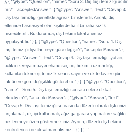
}, { “@type”: “Question”, “name”: “Soru 3: Diş taşı temizliği acıtır
mı?”, “acceptedAnswer”: { “@type”: “Answer”, “text”: “Cevap 3:
Diş taşı temizliği genellikle ağrısız bir işlemdir. Ancak, diş
etlerinde hassasiyet olan kişilerde hafif bir rahatsızlık
hissedilebilir. Bu durumda, diş hekimi lokal anestezi
uygulayabilir.” } }, { “@type”: “Question”, “name”: “Soru 4: Diş
taşı temizliği fiyatları neye göre değişir?”, “acceptedAnswer”: {
“@type”: “Answer”, “text”: “Cevap 4: Diş taşı temizliği fiyatları,
poliklinik veya muayenehane seçimi, hekimin uzmanlığı,
kullanılan teknoloji, temizlik seans sayısı ve ek tedaviler gibi
faktörlere göre değişiklik gösterebilir.” } }, { “@type”: “Question”,
“name”: “Soru 5: Diş taşı temizliği sonrası nelere dikkat
etmeliyim?”, “acceptedAnswer”: { “@type”: “Answer”, “text”:
“Cevap 5: Diş taşı temizliği sonrasında düzenli olarak dişlerinizi
fırçalamalı, diş ipi kullanmalı, ağız gargarası yapmalı ve sağlıklı
beslenmeye özen göstermelisiniz. Ayrıca, düzenli diş hekimi
kontrollerinizi de aksatmamalısınız.” } } ] } “`