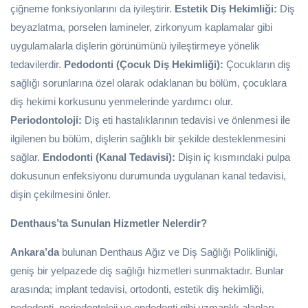
çiğneme fonksiyonlarını da iyileştirir.
Estetik Diş Hekimliği:
Diş
beyazlatma, porselen lamineler, zirkonyum kaplamalar gibi
uygulamalarla dişlerin görünümünü iyileştirmeye yönelik
tedavilerdir.
Pedodonti (Çocuk Diş Hekimliği):
Çocukların diş
sağlığı sorunlarına özel olarak odaklanan bu bölüm, çocuklara
diş hekimi korkusunu yenmelerinde yardımcı olur.
Periodontoloji:
Diş eti hastalıklarının tedavisi ve önlenmesi ile
ilgilenen bu bölüm, dişlerin sağlıklı bir şekilde desteklenmesini
sağlar.
Endodonti (Kanal Tedavisi):
Dişin iç kısmındaki pulpa
dokusunun enfeksiyonu durumunda uygulanan kanal tedavisi,
dişin çekilmesini önler.
Denthaus’ta Sunulan Hizmetler Nelerdir?
Ankara’da
bulunan Denthaus Ağız ve Diş Sağlığı Polikliniği,
geniş bir yelpazede diş sağlığı hizmetleri sunmaktadır. Bunlar
arasında; implant tedavisi, ortodonti, estetik diş hekimliği,
pedodonti, periodontoloji ve endodonti gibi uzmanlık alanları