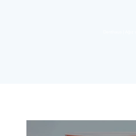
Denthaus | Ağız v