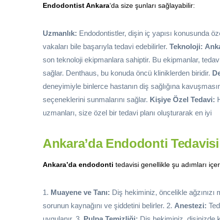
Endodontist Ankara
‘da size şunları sağlayabilir:
Uzmanlık:
Endodontistler, dişin iç yapısı konusunda ö
vakaları bile başarıyla tedavi edebilirler.
Teknoloji:
Ank
son teknoloji ekipmanlara sahiptir. Bu ekipmanlar, tedav
sağlar. Denthaus, bu konuda öncü kliniklerden biridir.
D
deneyimiyle binlerce hastanın diş sağlığına kavuşmasın
seçeneklerini sunmalarını sağlar.
Kişiye Özel Tedavi:
H
uzmanları, size özel bir tedavi planı oluşturarak en iyi
Ankara’da Endodonti Tedavisi 
Ankara’da endodonti
tedavisi genellikle şu adımları içer
1.
Muayene ve Tanı:
Diş hekiminiz, öncelikle ağzınızı
sorunun kaynağını ve şiddetini belirler. 2.
Anestezi:
Teda
uygulanır. 3.
Pulpa Temizliği:
Diş hekiminiz, dişinizde 