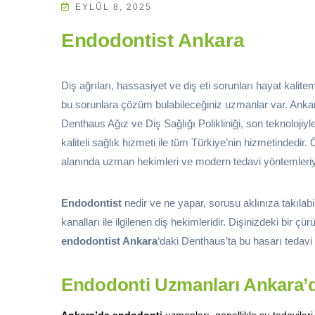
EYLÜL 8, 2025
Endodontist Ankara
Diş ağrıları, hassasiyet ve diş eti sorunları hayat kalit
bu sorunlara çözüm bulabileceğiniz uzmanlar var. Ankara 
Denthaus Ağız ve Diş Sağlığı Polikliniği, son teknoloji
kaliteli sağlık hizmeti ile tüm Türkiye’nin hizmetindedir. 
alanında uzman hekimleri ve modern tedavi yöntemleriy
Endodontist
nedir ve ne yapar, sorusu aklınıza takılabi
kanalları ile ilgilenen diş hekimleridir. Dişinizdeki bir
endodontist Ankara
‘daki Denthaus’ta bu hasarı tedavi e
Endodonti Uzmanları Ankara’d
Ankara’da endodonti
uzmanları, genellikle şu tedavileri