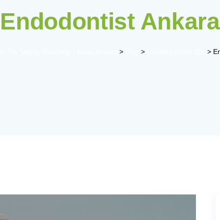
Endodontist Ankara
e Diş Sağlığı Polikliniği | İncek Ankara
>
Blog
>
Uncategorized @tr
>
En