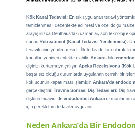
Kök Kanal Tedavisi:
En sık uygulanan tedavi yöntemi
temizlenmesi, dezenfekte edilmesi ve özel dolgu malzem
arayışınızda Denthaus’taki uzmanlar, son teknoloji ekip
sunar.
Retreatment (Kanal Tedavisi Yenilenmesi):
Dah
tedavilerinin yenilenmesidir. İlk tedavide tam olarak
kanallar, yeniden enfekte olabilir.
Ankara
‘daki
endodont
dişinizi kurtarmaya çalışır.
Apeks Rezeksiyonu (Kök U
başarısız olduğu durumlarda uygulanan cerrahi bir işle
kök ucunun kapatılması işlemidir.
Ankara’da endodont
gerçekleştirir.
Travma Sonrası Diş Tedavileri:
Diş trav
dişlerin tedavisi de
endodontist Ankara
uzmanlarının al
için gerekli tüm tedaviler uygulanır.
Neden Ankara’da Bir Endodont