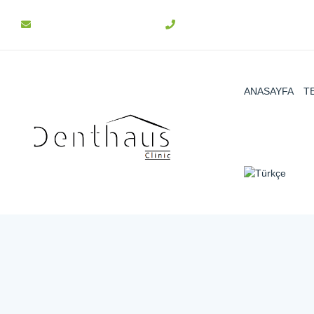
info@denthaus.com.tr
+90 312 511 31 15
ANASAYFA
T