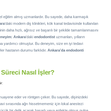
zel eğitim almış uzmanlardır. Bu sayede, daha karmaşık
ara
‘daki modern diş klinikleri, kök kanal tedavisinde kullanılan
inin daha hızlı, ağrısız ve başarılı bir şekilde tamamlanmasını
eneyim:
Ankara
‘daki
endodontist
uzmanları, yılların
a yardımcı olmuştur. Bu deneyim, size en iyi tedavi
er hastanın durumu farklıdır.
Ankara’da endodonti
Süreci Nasıl İşler?
ir:
 muayene eder ve röntgen çeker. Bu sayede, dişinizdeki
vi sırasında ağrı hissetmemeniz için lokal anestezi
küçük bir delik açarak hasarlı veya enfekte olmuş pulpa