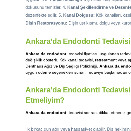
dokusunu temizler. 4.
Kanal Şekillendirme ve Dezenf
dezenfekte edilir. 5.
Kanal Dolgusu:
Kök kanalları, özel
Dişin Restorasyonu:
Dişin üst kısmı, dolgu veya kuron 
Ankara’da Endodonti Tedavisi 
Ankara’da endodonti
tedavisi fiyatları, uygulanan tedav
değişiklik gösterir. Kök kanal tedavisi, retreatment veya ape
Denthaus Ağız ve Diş Sağlığı Polikliniği,
Ankara’da endo
uygun ödeme seçenekleri sunar. Tedaviye başlamadan önce
Ankara’da Endodonti Tedavisi 
Etmeliyim?
Ankara’da endodonti
tedavisi sonrası dikkat etmeniz ge
İlk birkaç gün ağrı veya hassasiyet olabilir. Diş hekiminizi