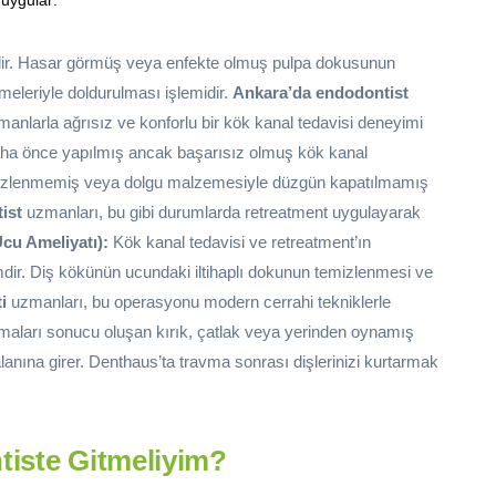
dir. Hasar görmüş veya enfekte olmuş pulpa dokusunun
eleriyle doldurulması işlemidir.
Ankara’da endodontist
manlarla ağrısız ve konforlu bir kök kanal tedavisi deneyimi
a önce yapılmış ancak başarısız olmuş kök kanal
 temizlenmemiş veya dolgu malzemesiyle düzgün kapatılmamış
ist
uzmanları, bu gibi durumlarda retreatment uygulayarak
cu Ameliyatı):
Kök kanal tedavisi ve retreatment’ın
mdir. Diş kökünün ucundaki iltihaplı dokunun temizlenmesi ve
i
uzmanları, bu operasyonu modern cerrahi tekniklerle
maları sonucu oluşan kırık, çatlak veya yerinden oynamış
anına girer. Denthaus’ta travma sonrası dişlerinizi kurtarmak
iste Gitmeliyim?