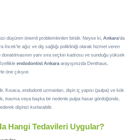
emizi düşüren önemli problemlerden biridir. Neyse ki,
Ankara
‘da
İncek’te ağız ve diş sağlığı polikliniği olarak hizmet veren
yle donatılmasının yanı sıra seçkin kadrosu ve sunduğu yüksek
Özellikle
endodontist Ankara
arayışınızda Denthaus,
le öne çıkıyor.
lir. Kısaca, endodonti uzmanları, dişin iç yapısı (pulpa) ve kök
 çürük, travma veya başka bir nedenle pulpa hasar gördüğünde,
derek dişinizi kurtarabilir.
a Hangi Tedavileri Uygular?
 uygular: