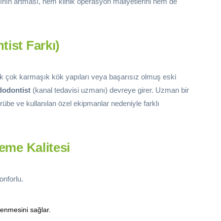
ısının artması, hem klinik operasyon maliyetlerini hem de
tist Farkı)
ncak çok karmaşık kök yapıları veya başarısız olmuş eski
dodontist
(kanal tedavisi uzmanı) devreye girer. Uzman bir
crübe ve kullanılan özel ekipmanlar nedeniyle farklı
zeme Kalitesi
onforlu.
enmesini sağlar.