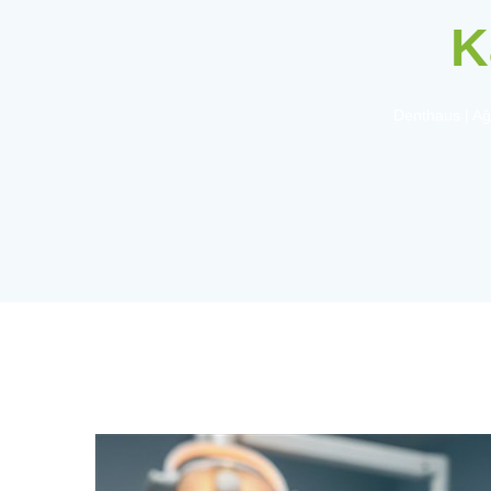
K
Denthaus | Ağı