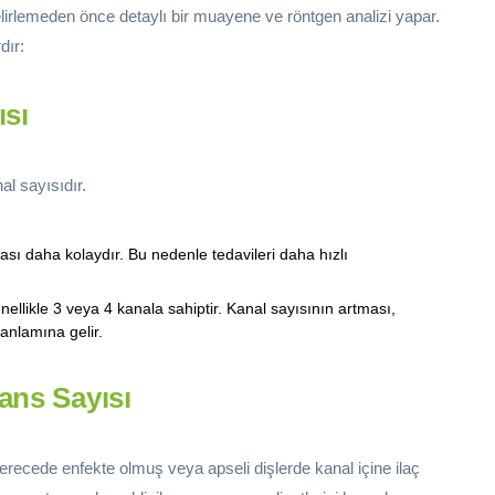
elirlemeden önce detaylı bir muayene ve röntgen analizi yapar.
dır:
ısı
al sayısıdır.
ması daha kolaydır. Bu nedenle tedavileri daha hızlı
ellikle 3 veya 4 kanala sahiptir. Kanal sayısının artması,
anlamına gelir.
ans Sayısı
ri derecede enfekte olmuş veya apseli dişlerde kanal içine ilaç