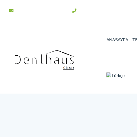
info@denthaus.com.tr
+90 312 511 31 15
ANASAYFA
T