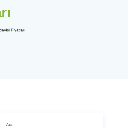
rı
avisi Fiyatları
Ara