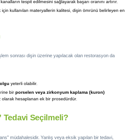
nalların tespit edilmesini sağlayarak başarı oranını artırır.
çin kullanılan materyallerin kalitesi, dişin ömrünü belirleyen en
n
İşlem sonrası dişin üzerine yapılacak olan restorasyon da
olgu
yeterli olabilir.
rine bir
porselen veya zirkonyum kaplama (kuron)
z olarak hesaplanan ek bir prosedürdür.
” Tedavi Seçilmeli?
şans” müdahalesidir. Yanlış veya eksik yapılan bir tedavi,