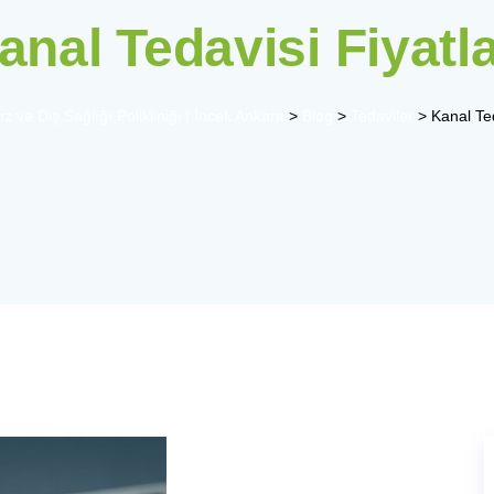
anal Tedavisi Fiyatla
z ve Diş Sağlığı Polikliniği | İncek Ankara
>
Blog
>
Tedaviler
>
Kanal Ted