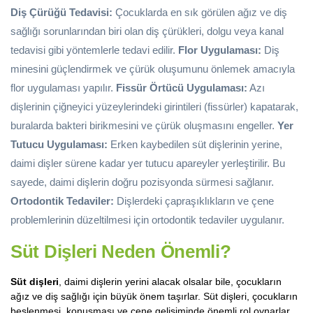
Diş Çürüğü Tedavisi:
Çocuklarda en sık görülen ağız ve diş
sağlığı sorunlarından biri olan diş çürükleri, dolgu veya kanal
tedavisi gibi yöntemlerle tedavi edilir.
Flor Uygulaması:
Diş
minesini güçlendirmek ve çürük oluşumunu önlemek amacıyla
flor uygulaması yapılır.
Fissür Örtücü Uygulaması:
Azı
dişlerinin çiğneyici yüzeylerindeki girintileri (fissürler) kapatarak,
buralarda bakteri birikmesini ve çürük oluşmasını engeller.
Yer
Tutucu Uygulaması:
Erken kaybedilen süt dişlerinin yerine,
daimi dişler sürene kadar yer tutucu apareyler yerleştirilir. Bu
sayede, daimi dişlerin doğru pozisyonda sürmesi sağlanır.
Ortodontik Tedaviler:
Dişlerdeki çapraşıklıkların ve çene
problemlerinin düzeltilmesi için ortodontik tedaviler uygulanır.
Süt Dişleri Neden Önemli?
Süt dişleri
, daimi dişlerin yerini alacak olsalar bile, çocukların
ağız ve diş sağlığı için büyük önem taşırlar. Süt dişleri, çocukların
beslenmesi, konuşması ve çene gelişiminde önemli rol oynarlar.