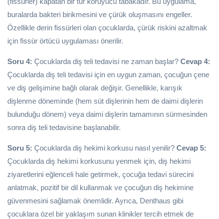
(fissürler) kapatan bir tür koruyucu tabakadır. Bu uygulama,
buralarda bakteri birikmesini ve çürük oluşmasını engeller.
Özellikle derin fissürleri olan çocuklarda, çürük riskini azaltmak
için fissür örtücü uygulaması önerilir.
Soru 4:
Çocuklarda diş teli tedavisi ne zaman başlar?
Cevap 4:
Çocuklarda diş teli tedavisi için en uygun zaman, çocuğun çene
ve diş gelişimine bağlı olarak değişir. Genellikle, karışık
dişlenme döneminde (hem süt dişlerinin hem de daimi dişlerin
bulunduğu dönem) veya daimi dişlerin tamamının sürmesinden
sonra diş teli tedavisine başlanabilir.
Soru 5:
Çocuklarda diş hekimi korkusu nasıl yenilir?
Cevap 5:
Çocuklarda diş hekimi korkusunu yenmek için, diş hekimi
ziyaretlerini eğlenceli hale getirmek, çocuğa tedavi sürecini
anlatmak, pozitif bir dil kullanmak ve çocuğun diş hekimine
güvenmesini sağlamak önemlidir. Ayrıca, Denthaus gibi
çocuklara özel bir yaklaşım sunan klinikler tercih etmek de