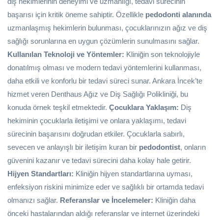
diş hekimlerinin deneyimi ve uzmanlığı, tedavi sürecinin
başarısı için kritik öneme sahiptir. Özellikle
pedodonti alanında
uzmanlaşmış hekimlerin bulunması, çocuklarınızın ağız ve diş
sağlığı sorunlarına en uygun çözümlerin sunulmasını sağlar.
Kullanılan Teknoloji ve Yöntemler:
Kliniğin son teknolojiyle
donatılmış olması ve modern tedavi yöntemlerini kullanması,
daha etkili ve konforlu bir tedavi süreci sunar. Ankara İncek’te
hizmet veren Denthaus Ağız ve Diş Sağlığı Polikliniği, bu
konuda örnek teşkil etmektedir.
Çocuklara Yaklaşım:
Diş
hekiminin çocuklarla iletişimi ve onlara yaklaşımı, tedavi
sürecinin başarısını doğrudan etkiler. Çocuklarla sabırlı,
sevecen ve anlayışlı bir iletişim kuran bir
pedodontist
, onların
güvenini kazanır ve tedavi sürecini daha kolay hale getirir.
Hijyen Standartları:
Kliniğin hijyen standartlarına uyması,
enfeksiyon riskini minimize eder ve sağlıklı bir ortamda tedavi
olmanızı sağlar.
Referanslar ve İncelemeler:
Kliniğin daha
önceki hastalarından aldığı referanslar ve internet üzerindeki