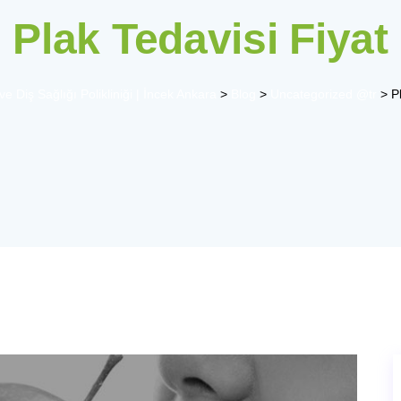
Plak Tedavisi Fiyat
e Diş Sağlığı Polikliniği | İncek Ankara
>
Blog
>
Uncategorized @tr
>
P