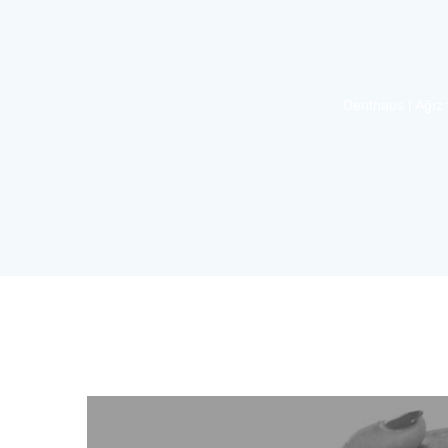
Denthaus | Ağız v