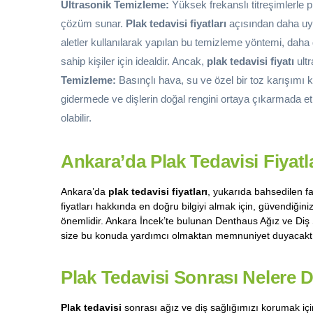
Ultrasonik Temizleme:
Yüksek frekanslı titreşimlerle pl
çözüm sunar.
Plak tedavisi fiyatları
açısından daha uyg
aletler kullanılarak yapılan bu temizleme yöntemi, daha d
sahip kişiler için idealdir. Ancak,
plak tedavisi fiyatı
ultr
Temizleme:
Basınçlı hava, su ve özel bir toz karışımı k
gidermede ve dişlerin doğal rengini ortaya çıkarmada etk
olabilir.
Ankara’da Plak Tedavisi Fiyatl
Ankara’da
plak tedavisi fiyatları
, yukarıda bahsedilen fak
fiyatları hakkında en doğru bilgiyi almak için, güvendiğini
önemlidir. Ankara İncek’te bulunan Denthaus Ağız ve Diş 
size bu konuda yardımcı olmaktan memnuniyet duyacaktı
Plak Tedavisi Sonrası Nelere D
Plak tedavisi
sonrası ağız ve diş sağlığımızı korumak iç