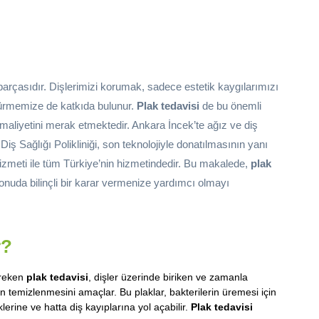
parçasıdır. Dişlerimizi korumak, sadece estetik kaygılarımızı
ürmemize de katkıda bulunur.
Plak tedavisi
de bu önemli
 maliyetini merak etmektedir. Ankara İncek’te ağız ve diş
Diş Sağlığı Polikliniği, son teknolojiyle donatılmasının yanı
izmeti ile tüm Türkiye’nin hizmetindedir. Bu makalede,
plak
konuda bilinçli bir karar vermenize yardımcı olmayı
r?
ereken
plak tedavisi
, dişler üzerinde biriken ve zamanla
n temizlenmesini amaçlar. Bu plaklar, bakterilerin üremesi için
klerine ve hatta diş kayıplarına yol açabilir.
Plak tedavisi