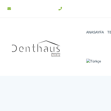
info@denthaus.com.tr
+90 312 511 31 15
ANASAYFA
T