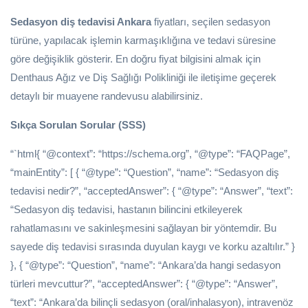
Sedasyon diş tedavisi Ankara
fiyatları, seçilen sedasyon
türüne, yapılacak işlemin karmaşıklığına ve tedavi süresine
göre değişiklik gösterir. En doğru fiyat bilgisini almak için
Denthaus Ağız ve Diş Sağlığı Polikliniği ile iletişime geçerek
detaylı bir muayene randevusu alabilirsiniz.
Sıkça Sorulan Sorular (SSS)
“`html{ “@context”: “https://schema.org”, “@type”: “FAQPage”,
“mainEntity”: [ { “@type”: “Question”, “name”: “Sedasyon diş
tedavisi nedir?”, “acceptedAnswer”: { “@type”: “Answer”, “text”:
“Sedasyon diş tedavisi, hastanın bilincini etkileyerek
rahatlamasını ve sakinleşmesini sağlayan bir yöntemdir. Bu
sayede diş tedavisi sırasında duyulan kaygı ve korku azaltılır.” }
}, { “@type”: “Question”, “name”: “Ankara’da hangi sedasyon
türleri mevcuttur?”, “acceptedAnswer”: { “@type”: “Answer”,
“text”: “Ankara’da bilinçli sedasyon (oral/inhalasyon), intravenöz