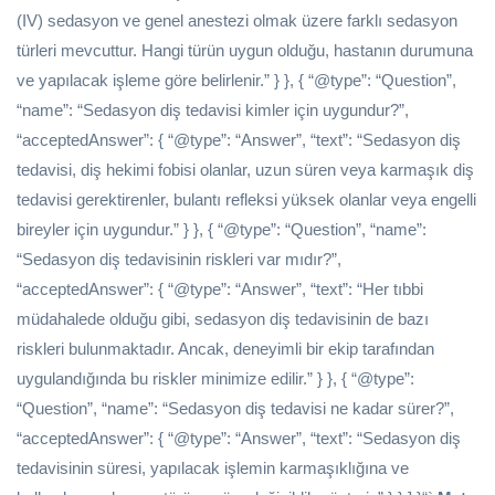
(IV) sedasyon ve genel anestezi olmak üzere farklı sedasyon
türleri mevcuttur. Hangi türün uygun olduğu, hastanın durumuna
ve yapılacak işleme göre belirlenir.” } }, { “@type”: “Question”,
“name”: “Sedasyon diş tedavisi kimler için uygundur?”,
“acceptedAnswer”: { “@type”: “Answer”, “text”: “Sedasyon diş
tedavisi, diş hekimi fobisi olanlar, uzun süren veya karmaşık diş
tedavisi gerektirenler, bulantı refleksi yüksek olanlar veya engelli
bireyler için uygundur.” } }, { “@type”: “Question”, “name”:
“Sedasyon diş tedavisinin riskleri var mıdır?”,
“acceptedAnswer”: { “@type”: “Answer”, “text”: “Her tıbbi
müdahalede olduğu gibi, sedasyon diş tedavisinin de bazı
riskleri bulunmaktadır. Ancak, deneyimli bir ekip tarafından
uygulandığında bu riskler minimize edilir.” } }, { “@type”:
“Question”, “name”: “Sedasyon diş tedavisi ne kadar sürer?”,
“acceptedAnswer”: { “@type”: “Answer”, “text”: “Sedasyon diş
tedavisinin süresi, yapılacak işlemin karmaşıklığına ve