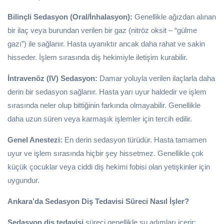
Bilinçli Sedasyon (Oral/İnhalasyon):
Genellikle ağızdan alınan
bir ilaç veya burundan verilen bir gaz (nitröz oksit – “gülme
gazı”) ile sağlanır. Hasta uyanıktır ancak daha rahat ve sakin
hisseder. İşlem sırasında diş hekimiyle iletişim kurabilir.
İntravenöz (IV) Sedasyon:
Damar yoluyla verilen ilaçlarla daha
derin bir sedasyon sağlanır. Hasta yarı uyur haldedir ve işlem
sırasında neler olup bittiğinin farkında olmayabilir. Genellikle
daha uzun süren veya karmaşık işlemler için tercih edilir.
Genel Anestezi:
En derin sedasyon türüdür. Hasta tamamen
uyur ve işlem sırasında hiçbir şey hissetmez. Genellikle çok
küçük çocuklar veya ciddi diş hekimi fobisi olan yetişkinler için
uygundur.
Ankara’da Sedasyon Diş Tedavisi Süreci Nasıl İşler?
Sedasyon diş tedavisi
süreci genellikle şu adımları içerir: