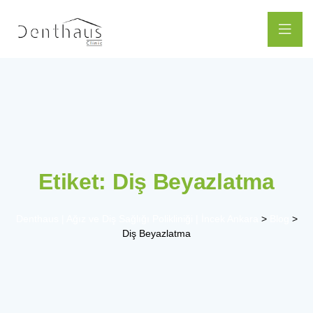
Etiket:
Diş Beyazlatma
Denthaus | Ağız ve Diş Sağlığı Polikliniği | İncek Ankara
>
Blog
>
Diş Beyazlatma