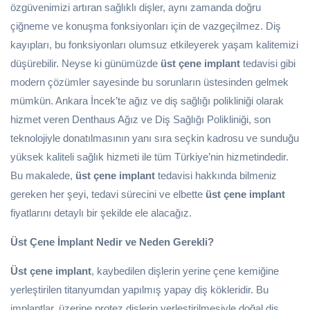
özgüvenimizi artıran sağlıklı dişler, aynı zamanda doğru
çiğneme ve konuşma fonksiyonları için de vazgeçilmez. Diş
kayıpları, bu fonksiyonları olumsuz etkileyerek yaşam kalitemizi
düşürebilir. Neyse ki günümüzde
üst çene implant
tedavisi gibi
modern çözümler sayesinde bu sorunların üstesinden gelmek
mümkün. Ankara İncek’te ağız ve diş sağlığı polikliniği olarak
hizmet veren Denthaus Ağız ve Diş Sağlığı Polikliniği, son
teknolojiyle donatılmasının yanı sıra seçkin kadrosu ve sunduğu
yüksek kaliteli sağlık hizmeti ile tüm Türkiye’nin hizmetindedir.
Bu makalede,
üst çene implant
tedavisi hakkında bilmeniz
gereken her şeyi, tedavi sürecini ve elbette
üst çene implant
fiyatlarını detaylı bir şekilde ele alacağız.
Üst Çene İmplant Nedir ve Neden Gerekli?
Üst çene implant
, kaybedilen dişlerin yerine çene kemiğine
yerleştirilen titanyumdan yapılmış yapay diş kökleridir. Bu
implantlar, üzerine protez dişlerin yerleştirilmesiyle doğal diş