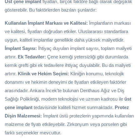
Üst çene implant
fiyatları, birçok faktöre bağlı olarak değişiklik
gösterebilir. Bu faktörlerden bazıları şunlardır:
Kullanılan İmplant Markası ve Kalitesi:
İmplantların markası
ve kalitesi, fiyatları doğrudan etkiler. Uluslararası standartlara
uygun, kaliteli implantlar genellikle daha yüksek maliyetlidir.
İmplant Sayısı:
İhtiyaç duyulan implant sayısı, toplam maliyeti
artırır.
Ek Tedaviler:
Çene kemiği yetersizliği gibi durumlarda
kemik grefti gibi ek tedavilere ihtiyaç duyulabilir. Bu da maliyeti
artırır.
Klinik ve Hekim Seçimi:
Kliniğin konumu, teknolojik
donanımı ve hekimin deneyimi de fiyatları etkileyen faktörler
arasındadır. Ankara İncek’te bulunan Denthaus Ağız ve Diş
Sağlığı Polikliniği, modern teknolojisi ve uzman kadrosu ile
üst
çene implant
tedavisinde kaliteli hizmet sunmaktadır.
Protez
Dişin Malzemesi:
İmplant üstü protezlerin yapımında kullanılan
malzeme de fiyatı etkileyebilir. Zirkonyum veya porselen gibi
farklı seçenekler mevcuttur.