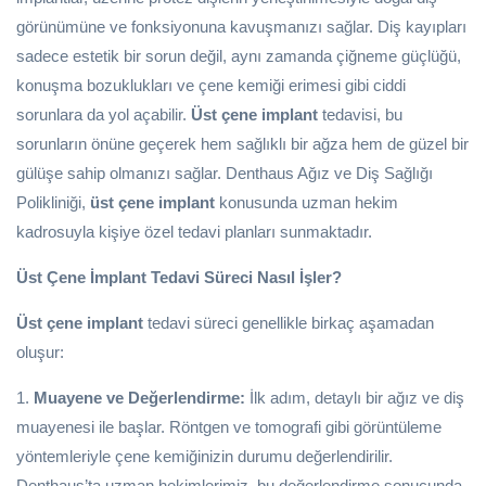
görünümüne ve fonksiyonuna kavuşmanızı sağlar. Diş kayıpları
sadece estetik bir sorun değil, aynı zamanda çiğneme güçlüğü,
konuşma bozuklukları ve çene kemiği erimesi gibi ciddi
sorunlara da yol açabilir.
Üst çene implant
tedavisi, bu
sorunların önüne geçerek hem sağlıklı bir ağza hem de güzel bir
gülüşe sahip olmanızı sağlar. Denthaus Ağız ve Diş Sağlığı
Polikliniği,
üst çene implant
konusunda uzman hekim
kadrosuyla kişiye özel tedavi planları sunmaktadır.
Üst Çene İmplant Tedavi Süreci Nasıl İşler?
Üst çene implant
tedavi süreci genellikle birkaç aşamadan
oluşur:
1.
Muayene ve Değerlendirme:
İlk adım, detaylı bir ağız ve diş
muayenesi ile başlar. Röntgen ve tomografi gibi görüntüleme
yöntemleriyle çene kemiğinizin durumu değerlendirilir.
Denthaus’ta uzman hekimlerimiz, bu değerlendirme sonucunda