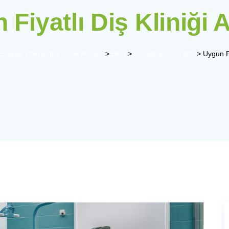
 Fiyatlı Diş Kliniği 
Sağlığı Polikliniği | İncek Ankara
>
Blog
>
Uncategorized @tr
>
Uygun Fi