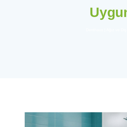
Uygun
Denthaus | Ağız ve Diş 