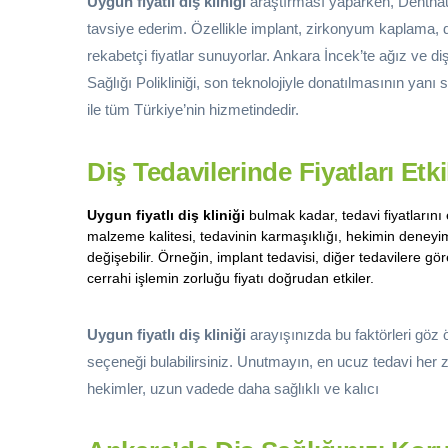
Uygun fiyatlı diş kliniği
araştırması yaparken, Denthaus
tavsiye ederim. Özellikle implant, zirkonyum kaplama, d
rekabetçi fiyatlar sunuyorlar. Ankara İncek’te ağız ve di
Sağlığı Polikliniği, son teknolojiyle donatılmasının yanı
ile tüm Türkiye’nin hizmetindedir.
Diş Tedavilerinde Fiyatları Etk
Uygun fiyatlı diş kliniği
bulmak kadar, tedavi fiyatlarını 
malzeme kalitesi, tedavinin karmaşıklığı, hekimin deneyimi
değişebilir. Örneğin, implant tedavisi, diğer tedavilere gör
cerrahi işlemin zorluğu fiyatı doğrudan etkiler.
Uygun fiyatlı diş kliniği
arayışınızda bu faktörleri göz
seçeneği bulabilirsiniz. Unutmayın, en ucuz tedavi her z
hekimler, uzun vadede daha sağlıklı ve kalıcı