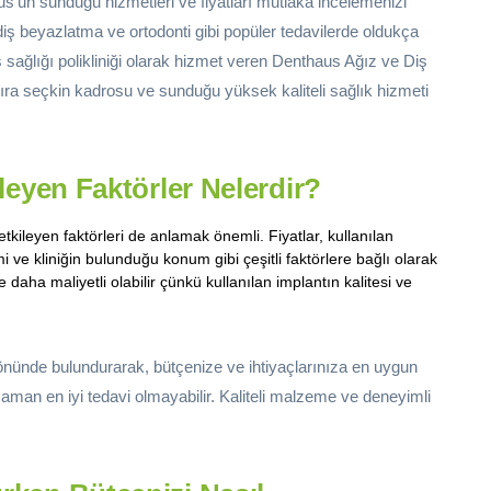
’un sunduğu hizmetleri ve fiyatları mutlaka incelemenizi
iş beyazlatma ve ortodonti gibi popüler tedavilerde oldukça
ş sağlığı polikliniği olarak hizmet veren Denthaus Ağız ve Diş
 sıra seçkin kadrosu ve sunduğu yüksek kaliteli sağlık hizmeti
ileyen Faktörler Nelerdir?
etkileyen faktörleri de anlamak önemli. Fiyatlar, kullanılan
 ve kliniğin bulunduğu konum gibi çeşitli faktörlere bağlı olarak
e daha maliyetli olabilir çünkü kullanılan implantın kalitesi ve
 önünde bulundurarak, bütçenize ve ihtiyaçlarınıza en uygun
aman en iyi tedavi olmayabilir. Kaliteli malzeme ve deneyimli