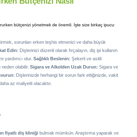
urken Bütçenizi Nasıl
rurken bütçenizi yönetmek de önemli. İşte size birkaç ipucu:
ettirmek, sorunları erken teşhis etmenizi ve daha büyük
kat Edin:
Dişlerinizi düzenli olarak fırçalayın, diş ipi kullanın
ze yardımcı olur.
Sağlıklı Beslenin:
Şekerli ve asitli
 neden olabilir.
Sigara ve Alkolden Uzak Durun:
Sigara ve
şvurun:
Dişlerinizde herhangi bir sorun fark ettiğinizde, vakit
ha az maliyetli olacaktır.
?
 fiyatlı diş kliniği
bulmak mümkün. Araştırma yaparak ve