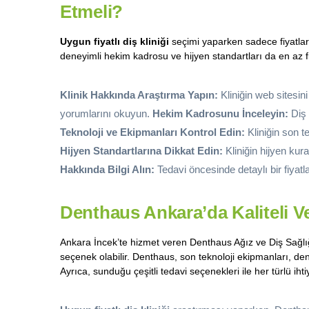
Etmeli?
Uygun fiyatlı diş kliniği
seçimi yaparken sadece fiyatlar
deneyimli hekim kadrosu ve hijyen standartları da en az f
Klinik Hakkında Araştırma Yapın:
Kliniğin web sitesin
yorumlarını okuyun.
Hekim Kadrosunu İnceleyin:
Diş 
Teknoloji ve Ekipmanları Kontrol Edin:
Kliniğin son te
Hijyen Standartlarına Dikkat Edin:
Kliniğin hijyen kur
Hakkında Bilgi Alın:
Tedavi öncesinde detaylı bir fiyat
Denthaus Ankara’da Kaliteli Ve
Ankara İncek’te hizmet veren Denthaus Ağız ve Diş Sağlığı
seçenek olabilir. Denthaus, son teknoloji ekipmanları, de
Ayrıca, sunduğu çeşitli tedavi seçenekleri ile her türlü iht