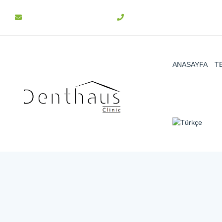
info@denthaus.com.tr
+90 312 511 31 15
ANASAYFA
T