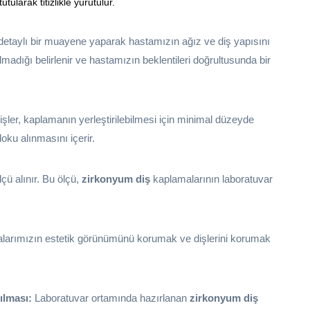
ularak titizlikle yürütülür.
etaylı bir muayene yaparak hastamızın ağız ve diş yapısını
adığı belirlenir ve hastamızın beklentileri doğrultusunda bir
ler, kaplamanın yerleştirilebilmesi için minimal düzeyde
oku alınmasını içerir.
çü alınır. Bu ölçü,
zirkonyum diş
kaplamalarının laboratuvar
alarımızın estetik görünümünü korumak ve dişlerini korumak
ılması:
Laboratuvar ortamında hazırlanan
zirkonyum diş