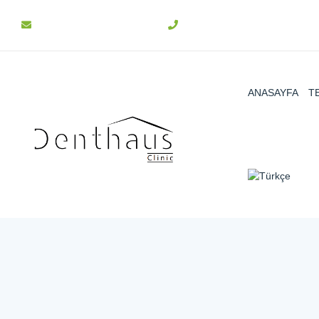
info@denthaus.com.tr
+90 312 511 31 15
ANASAYFA
T