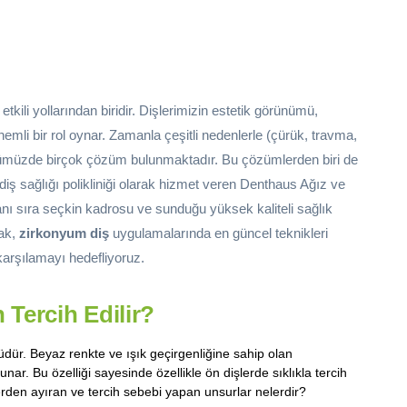
kili yollarından biridir. Dişlerimizin estetik görünümü,
mli bir rol oynar. Zamanla çeşitli nedenlerle (çürük, travma,
 günümüzde birçok çözüm bulunmaktadır. Bu çözümlerden biri de
diş sağlığı polikliniği olarak hizmet veren Denthaus Ağız ve
yanı sıra seçkin kadrosu ve sunduğu yüksek kaliteli sağlık
rak,
zirkonyum diş
uygulamalarında en güncel teknikleri
karşılamayı hedefliyoruz.
Tercih Edilir?
üdür. Beyaz renkte ve ışık geçirgenliğine sahip olan
nar. Bu özelliği sayesinde özellikle ön dişlerde sıklıkla tercih
rden ayıran ve tercih sebebi yapan unsurlar nelerdir?