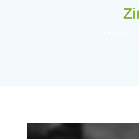
Zi
Denthaus | Ağız ve D