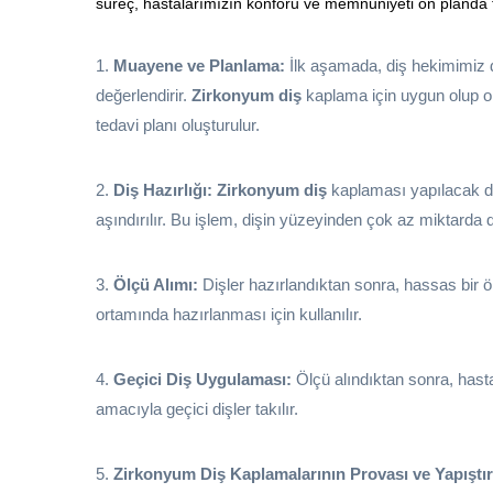
süreç, hastalarımızın konforu ve memnuniyeti ön planda tut
1.
Muayene ve Planlama:
İlk aşamada, diş hekimimiz d
değerlendirir.
Zirkonyum diş
kaplama için uygun olup olm
tedavi planı oluşturulur.
2.
Diş Hazırlığı:
Zirkonyum diş
kaplaması yapılacak diş
aşındırılır. Bu işlem, dişin yüzeyinden çok az miktarda d
3.
Ölçü Alımı:
Dişler hazırlandıktan sonra, hassas bir öl
ortamında hazırlanması için kullanılır.
4.
Geçici Diş Uygulaması:
Ölçü alındıktan sonra, hast
amacıyla geçici dişler takılır.
5.
Zirkonyum Diş Kaplamalarının Provası ve Yapıştır