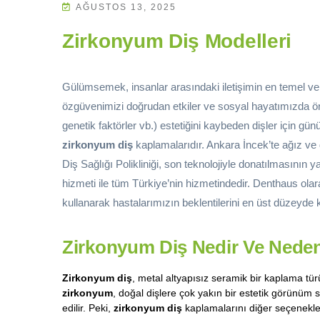
AĞUSTOS 13, 2025
Zirkonyum Diş Modelleri
Gülümsemek, insanlar arasındaki iletişimin en temel ve et
özgüvenimizi doğrudan etkiler ve sosyal hayatımızda öne
genetik faktörler vb.) estetiğini kaybeden dişler için
zirkonyum diş
kaplamalarıdır. Ankara İncek’te ağız ve 
Diş Sağlığı Polikliniği, son teknolojiyle donatılmasının 
hizmeti ile tüm Türkiye’nin hizmetindedir. Denthaus ola
kullanarak hastalarımızın beklentilerini en üst düzeyde 
Zirkonyum Diş Nedir Ve Neden 
Zirkonyum diş
, metal altyapısız seramik bir kaplama tür
zirkonyum
, doğal dişlere çok yakın bir estetik görünüm su
edilir. Peki,
zirkonyum diş
kaplamalarını diğer seçenekle