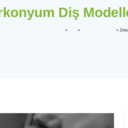
rkonyum Diş Modell
iş Sağlığı Polikliniği | İncek Ankara
>
Blog
>
Uncategorized @tr
>
Zirk