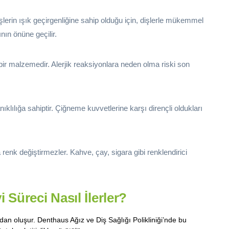
şlerin ışık geçirgenliğine sahip olduğu için, dişlerle mükemmel
ın önüne geçilir.
bir malzemedir. Alerjik reaksiyonlara neden olma riski son
klılığa sahiptir. Çiğneme kuvvetlerine karşı dirençli oldukları
enk değiştirmezler. Kahve, çay, sigara gibi renklendirici
Süreci Nasıl İlerler?
an oluşur. Denthaus Ağız ve Diş Sağlığı Polikliniği’nde bu