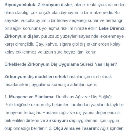
Biyouyumluluk:
Zirkonyum dişler
, alerjik reaksiyonlara neden
olma olasılığı çok düşük olan biyouyumlu bir malzemedir. Bu
sayede, vücutla uyumlu bir tedavi seçeneği sunar ve herhangi
bir sağlık sorununa yol açma riski minimize edilir.
Leke Direnci:
Zirkonyum dişler
, pürüzsüz yüzeyleri sayesinde lekelenmeye
karşı dirençlidir. Çay, kahve, sigara gibi dış etkenlerden kolay
kolay etkilenmez ve uzun süre beyazlığını korur.
Erkeklerde Zirkonyum Diş Uygulama Süreci Nasıl İşler?
Zirkonyum diş modelleri erkek
hastalar için özel olarak
tasarlanırken, uygulama süreci şu adımları içerir:
1.
Muayene ve Planlama:
Denthaus Ağız ve Diş Sağlığı
Polikliniği’nde uzman diş hekimleri tarafından yapılan detaylı bir
muayene ile başlar. Hastanın ağız ve diş yapısı değerlendirilir,
beklentileri dinlenir ve
zirkonyum diş
uygulaması için uygun
olup olmadığı belirlenir. 2.
Ölçü Alma ve Tasarım:
Ağız içinden