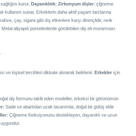
i sağlığını korur.
Dayanıklılık:
Zirkonyum dişler
, çiğneme
ir kullanım sunar. Erkeklerin daha aktif yaşam tarzlarına
 kahve, çay, sigara gibi dış etkenlere karşı dirençlidir, renk
:
Metal altyapılı porselenlerde görülebilen diş eti morarması
r
sı ve kişisel tercihleri dikkate alınarak belirlenir.
Erkekler
için
ğal diş formunu taklit eden modeller, erkeksi bir görünümün
r:
Sade ve abartıdan uzak tasarımlar, doğal bir gülüş elde
ler:
Çiğneme fonksiyonunu destekleyen, dayanıklı ve uzun
n uygundur.