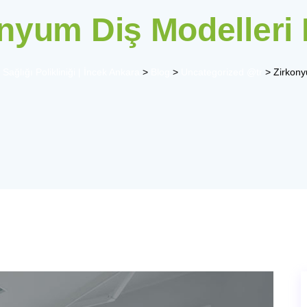
nyum Diş Modelleri
Sağlığı Polikliniği | İncek Ankara
>
Blog
>
Uncategorized @tr
>
Zirkony