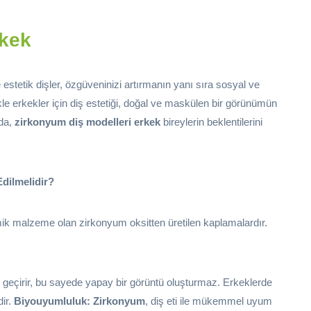
rkek
e estetik dişler, özgüveninizi artırmanın yanı sıra sosyal ve
kle erkekler için diş estetiği, doğal ve maskülen bir görünümün
ada,
zirkonyum diş modelleri erkek
bireylerin beklentilerini
Edilmelidir?
amik malzeme olan zirkonyum oksitten üretilen kaplamalardır.
ibi geçirir, bu sayede yapay bir görüntü oluşturmaz. Erkeklerde
dir.
Biyouyumluluk:
Zirkonyum
, diş eti ile mükemmel uyum