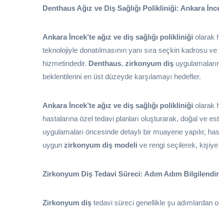
Denthaus Ağız ve Diş Sağlığı Polikliniği: Ankara İn
Ankara İncek’te ağız ve diş sağlığı polikliniği
olarak h
teknolojiyle donatılmasının yanı sıra seçkin kadrosu ve 
hizmetindedir.
Denthaus
,
zirkonyum diş
uygulamaların
beklentilerini en üst düzeyde karşılamayı hedefler.
Ankara İncek’te ağız ve diş sağlığı polikliniği
olarak h
hastalarına özel tedavi planları oluşturarak, doğal ve es
uygulamaları öncesinde detaylı bir muayene yapılır, hasta
uygun
zirkonyum diş modeli
ve rengi seçilerek, kişiye 
Zirkonyum Diş Tedavi Süreci: Adım Adım Bilgilendi
Zirkonyum diş
tedavi süreci genellikle şu adımlardan o