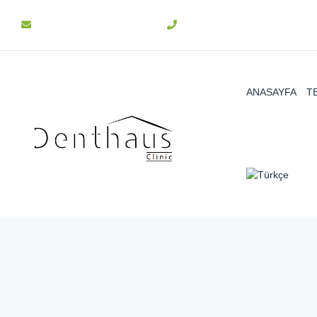
info@denthaus.com.tr
+90 312 511 31 15
ANASAYFA
T