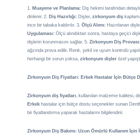
1.
Muayene ve Planlama:
Diş hekimi tarafından detaylı 
dinlenir. 2.
Diş Hazırlığı:
Dişler,
zirkonyum diş
kaplamas
ince bir tabaka kaldırılır. 3.
Ölçü Alımı:
Hazırlanan dişler
Uygulaması:
Ölçü alındıktan sonra, hastaya geçici dişler
dişlerin korunmasını sağlar. 5.
Zirkonyum Diş Provası
ağzında prova edilir. Renk, şekil ve uyum kontrolü yapılı
herhangi bir sorun yoksa,
zirkonyum dişler
özel yapıştır
Zirkonyum Diş Fiyatları: Erkek Hastalar İçin Bütçe 
Zirkonyum diş fiyatları
, kullanılan malzeme kalitesi, d
Erkek
hastalar için bütçe dostu seçenekler sunan Dentha
bir fiyatlandırma yaparak hastalarını bilgilendirir.
Zirkonyum Diş Bakımı: Uzun Ömürlü Kullanım İçin İ