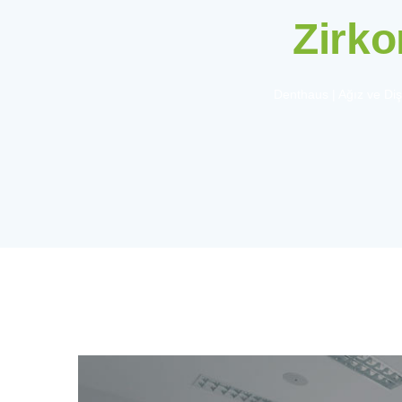
Zirko
Denthaus | Ağız ve Diş 