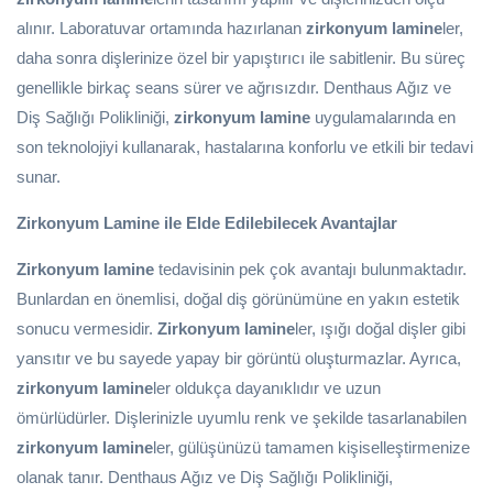
alınır. Laboratuvar ortamında hazırlanan
zirkonyum lamine
ler,
daha sonra dişlerinize özel bir yapıştırıcı ile sabitlenir. Bu süreç
genellikle birkaç seans sürer ve ağrısızdır. Denthaus Ağız ve
Diş Sağlığı Polikliniği,
zirkonyum lamine
uygulamalarında en
son teknolojiyi kullanarak, hastalarına konforlu ve etkili bir tedavi
sunar.
Zirkonyum Lamine ile Elde Edilebilecek Avantajlar
Zirkonyum lamine
tedavisinin pek çok avantajı bulunmaktadır.
Bunlardan en önemlisi, doğal diş görünümüne en yakın estetik
sonucu vermesidir.
Zirkonyum lamine
ler, ışığı doğal dişler gibi
yansıtır ve bu sayede yapay bir görüntü oluşturmazlar. Ayrıca,
zirkonyum lamine
ler oldukça dayanıklıdır ve uzun
ömürlüdürler. Dişlerinizle uyumlu renk ve şekilde tasarlanabilen
zirkonyum lamine
ler, gülüşünüzü tamamen kişiselleştirmenize
olanak tanır. Denthaus Ağız ve Diş Sağlığı Polikliniği,