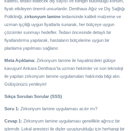
kalitesi, tedavi edilecek diş sayısı ve kliniğin bulunduğu konum,
fiyatı etkileyen önemli unsurlardır. Denthaus Ağız ve Diş Sağlığı
Polikliniği,
zirkonyum lamine
tedavisinde kaliteli malzeme ve
uzman işçiliği uygun fiyatlarla sunarak, her bütçeye uygun
çözümler sunmayı hedefler. Tedavi öncesinde detaylı bir
fiyatlandırma yapılarak, hastaların bütçelerine uygun bir
planlama yapılması sağlanır.
Meta Açıklama:
Zirkonyum lamine ile hayalinizdeki gülüşe
kavuşun! Ankara Denthaus’ta uzman hekimler ve son teknoloji
ile yapılan zirkonyum lamine uygulamaları hakkında bilgi alın.
Gülüşünüzü yenileyin!
Sıkça Sorulan Sorular (SSS)
Soru 1:
Zirkonyum lamine uygulaması acıtır mı?
Cevap 1:
Zirkonyum lamine uygulaması genellikle ağrısız bir
işlemdir. Lokal anestezi ile dişler uyuşturulduğu için herhangi bir