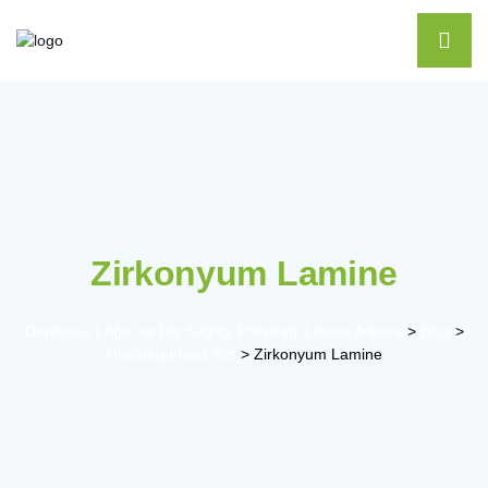
Zirkonyum Lamine
Denthaus | Ağız ve Diş Sağlığı Polikliniği | İncek Ankara
>
Blog
>
Uncategorized @tr
>
Zirkonyum Lamine