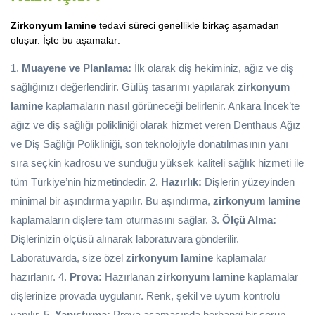
Zirkonyum lamine
tedavi süreci genellikle birkaç aşamadan
oluşur. İşte bu aşamalar:
1.
Muayene ve Planlama:
İlk olarak diş hekiminiz, ağız ve diş
sağlığınızı değerlendirir. Gülüş tasarımı yapılarak
zirkonyum
lamine
kaplamaların nasıl görüneceği belirlenir. Ankara İncek’te
ağız ve diş sağlığı polikliniği olarak hizmet veren Denthaus Ağız
ve Diş Sağlığı Polikliniği, son teknolojiyle donatılmasının yanı
sıra seçkin kadrosu ve sunduğu yüksek kaliteli sağlık hizmeti ile
tüm Türkiye’nin hizmetindedir. 2.
Hazırlık:
Dişlerin yüzeyinden
minimal bir aşındırma yapılır. Bu aşındırma,
zirkonyum lamine
kaplamaların dişlere tam oturmasını sağlar. 3.
Ölçü Alma:
Dişlerinizin ölçüsü alınarak laboratuvara gönderilir.
Laboratuvarda, size özel
zirkonyum lamine
kaplamalar
hazırlanır. 4.
Prova:
Hazırlanan
zirkonyum lamine
kaplamalar
dişlerinize provada uygulanır. Renk, şekil ve uyum kontrolü
yapılır. 5.
Yapıştırma:
Prova aşamasında herhangi bir sorun