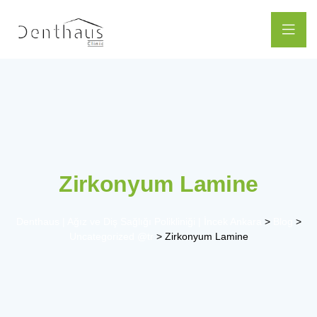
Zirkonyum Lamine
Denthaus | Ağız ve Diş Sağlığı Polikliniği | İncek Ankara
>
Blog
>
Uncategorized @tr
>
Zirkonyum Lamine