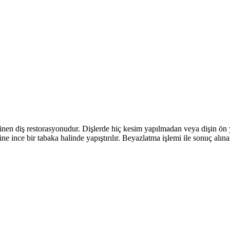
linen diş restorasyonudur. Dişlerde hiç kesim yapılmadan veya dişin ö
yine ince bir tabaka halinde yapıştırılır. Beyazlatma işlemi ile sonuç alı