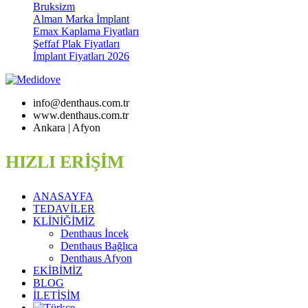
Bruksizm
Alman Marka İmplant
Emax Kaplama Fiyatları
Şeffaf Plak Fiyatları
İmplant Fiyatları 2026
info@denthaus.com.tr
www.denthaus.com.tr
Ankara | Afyon
HIZLI ERİŞİM
ANASAYFA
TEDAVİLER
KLİNİĞİMİZ
Denthaus İncek
Denthaus Bağlıca
Denthaus Afyon
EKİBİMİZ
BLOG
İLETİŞİM